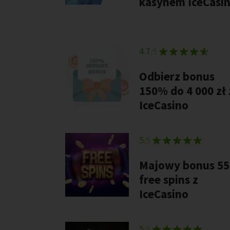
kasynem IceCasi
4.7
/5
Odbierz bonus
150% do 4 000 zł 
IceCasino
5
/5
Majowy bonus 55
free spins z
IceCasino
5
/5