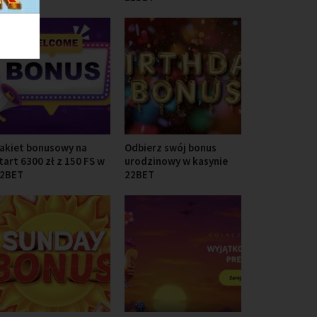
akiet bonusowy na
Odbierz swój bonus
tart 6300 zł z 150 FS w
urodzinowy w kasynie
2BET
22BET