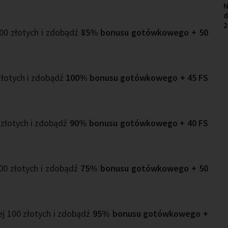
N
d
2
100 złotych i zdobądź
85% bonusu gotówkowego + 50
złotych i zdobądź
100% bonusu gotówkowego + 45 FS
 złotych i zdobądź
90% bonusu gotówkowego + 40 FS
100 złotych i zdobądź
75% bonusu gotówkowego + 50
ej 100 złotych i zdobądź
95% bonusu gotówkowego +