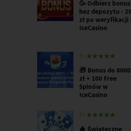
🥳 Odbierz bonus
bez depozytu - 2
zł po weryfikacji 
IceCasino
5
/5
🎁 Bonus do 8000
zł + 100 Free
Spinów w
IceCasino
5
/5
🎄 Świąteczne