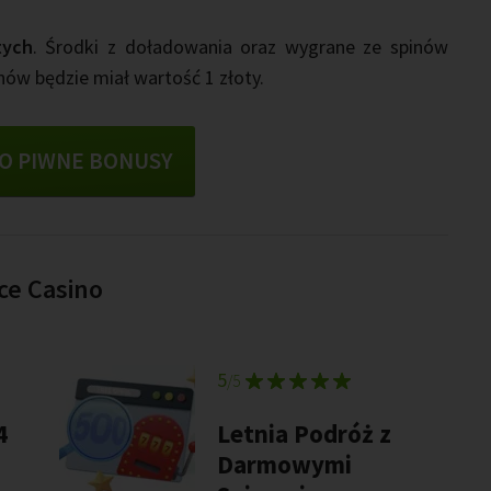
tych
. Środki z doładowania oraz wygrane ze spinów
nów będzie miał wartość 1 złoty.
PO PIWNE BONUSY
ce Casino
5
/5
4
Letnia Podróż z
Darmowymi