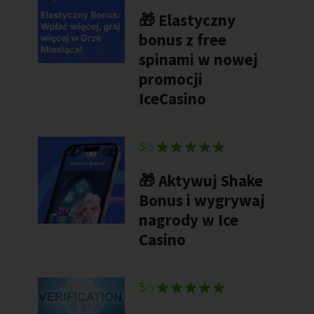
🎁 Elastyczny
bonus z free
spinami w nowej
promocji
IceCasino
5
/5
🎁 Aktywuj Shake
Bonus i wygrywaj
nagrody w Ice
Casino
5
/5