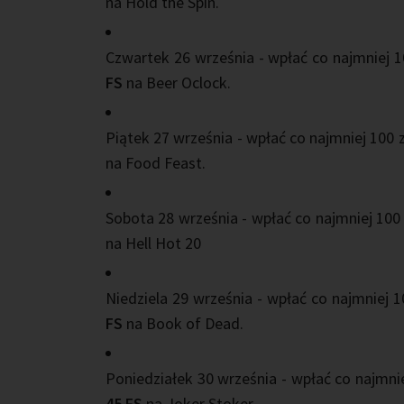
na Hold the Spin.
Czwartek 26 września - wpłać co najmniej 
FS
na Beer Oclock.
Piątek 27 września - wpłać co najmniej 100 
na Food Feast.
Sobota 28 września - wpłać co najmniej 100
na Hell Hot 20
Niedziela 29 września - wpłać co najmniej 
FS
na Book of Dead.
Poniedziałek 30 września - wpłać co najmni
45 FS
na Joker Stoker.