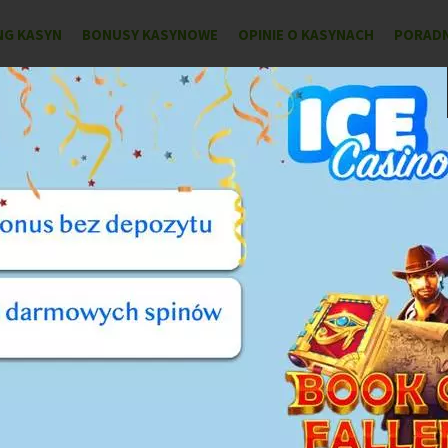
NG KASYN
BONUSY KASYNOWE
OPINIE O KASYNACH
PORADN
ICE CASINO
2000 zł z 350 free spinami w
Nadszedł czas na celebrowanie
Oktoberfestu z piwem w ręce i
promocjami kasynowymi
w telefonie czy na
komputerze. Tak się akurat dobrze składa,
że w IceCasino można liczyć na tydzień
E
pełen promocji z szansą na sporo
C
dodatkowych bonusów. W IceCasino mamy