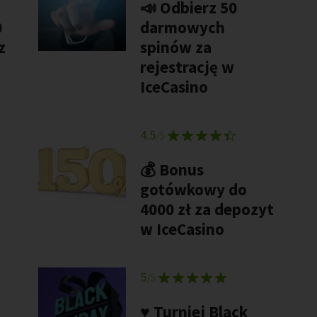
📣 Odbierz 50
0
darmowych
z
spinów za
rejestrację w
IceCasino
4.5
/5
💰 Bonus
gotówkowy do
4000 zł za depozyt
w IceCasino
5
/5
♥ Turniej Black