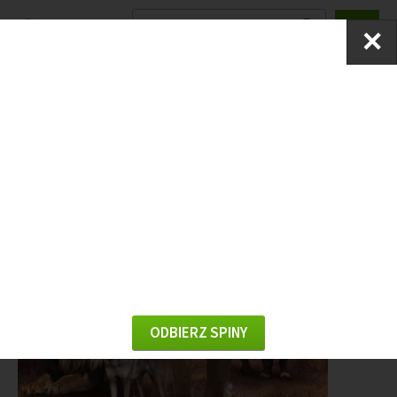
Ranking
Kasyn
✕
KASYNO ONLINE
BONUSY KASYNOWE
PROMOCJE PLAYAM
Wygraj wyjazd do Vegas z promocją w
CasinoEuro
ODBIERZ SPINY