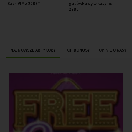
Back VIP z 22BET
gotówkowy w kasynie
22BET
NAJNOWSZE ARTYKUŁY
TOP BONUSY
OPINIE O KASYN