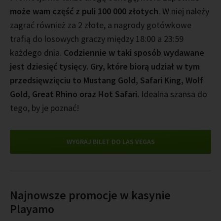
może wam część z puli 100 000 złotych
. W niej należy
zagrać również za 2 złote, a nagrody gotówkowe
trafią do losowych graczy między 18:00 a 23:59
każdego dnia.
Codziennie w taki sposób wydawane
jest dziesięć tysięcy. Gry, które biorą udział w tym
przedsięwzięciu to Mustang Gold, Safari King, Wolf
Gold, Great Rhino oraz Hot Safari.
Idealna szansa do
tego, by je poznać!
WYGRAJ BILET DO LAS VEGAS
Najnowsze promocje w kasynie
Playamo