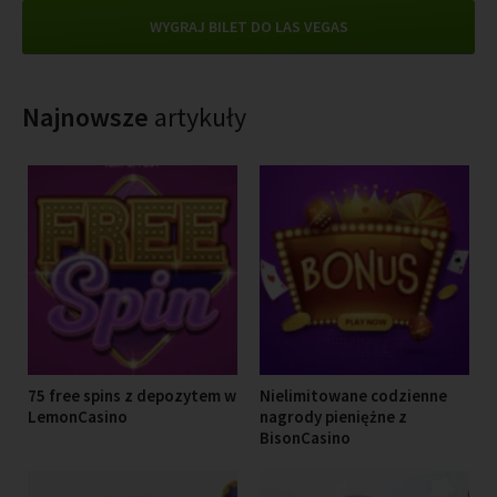
WYGRAJ BILET DO LAS VEGAS
Najnowsze
artykuły
75 free spins z depozytem w
Nielimitowane codzienne
LemonCasino
nagrody pieniężne z
BisonCasino