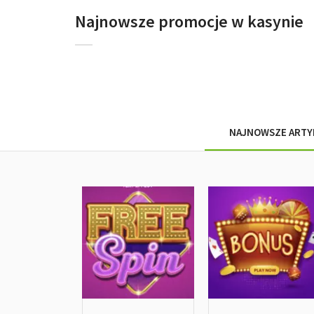
Najnowsze promocje w kasynie
NAJNOWSZE ARTY