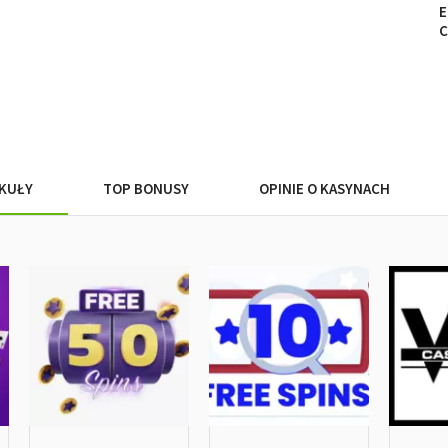
E
C
KUŁY
TOP BONUSY
OPINIE O KASYNACH