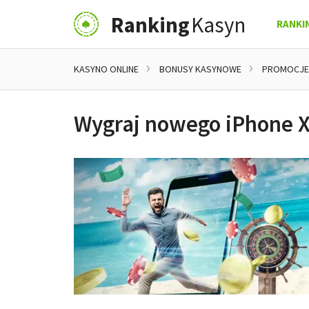
Ranking
Kasyn
RANKI
KASYNO ONLINE
BONUSY KASYNOWE
PROMOCJE 
Wygraj nowego iPhone X