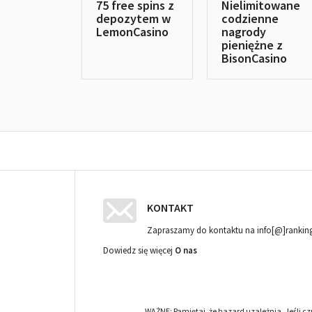
75 free spins z
Nielimitowane
depozytem w
codzienne
LemonCasino
nagrody
pieniężne z
BisonCasino
KONTAKT
Zapraszamy do kontaktu na info[@]rankin
Dowiedz się więcej
O nas
WAŻNE: Pamiętaj, że hazard uzależnia. Jeśli c