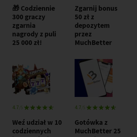
🎁 Codziennie
Zgarnij bonus
300 graczy
50 zł z
zgarnia
depozytem
nagrody z puli
przez
25 000 zł!
MuchBetter
4.7
4.7
/5
/5
Weź udział w 10
Gotówka z
codziennych
MuchBetter 25