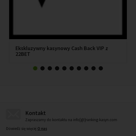
Ekskluzywny kasynowy Cash Back VIP z
22BET
Kontakt
Zapraszamy do kontaktu na info[@]ranking-kasyn.com
Dowiedz się więcej
O nas