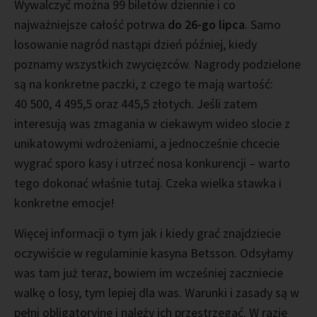
Wywalczyć można 99 biletów dziennie i co
najważniejsze całość potrwa
do 26-go lipca
. Samo
losowanie nagród nastąpi dzień później, kiedy
poznamy wszystkich zwycięzców. Nagrody podzielone
są na konkretne paczki, z czego te mają wartość:
40 500, 4 495,5 oraz 445,5 złotych. Jeśli zatem
interesują was zmagania w ciekawym wideo slocie z
unikatowymi wdrożeniami, a jednocześnie chcecie
wygrać sporo kasy i utrzeć nosa konkurencji – warto
tego dokonać właśnie tutaj. Czeka wielka stawka i
konkretne emocje!
Więcej informacji o tym jak i kiedy grać znajdziecie
oczywiście w regulaminie kasyna Betsson. Odsyłamy
was tam już teraz, bowiem im wcześniej zaczniecie
walkę o losy, tym lepiej dla was. Warunki i zasady są w
pełni obligatoryjne i należy ich przestrzegać. W razie