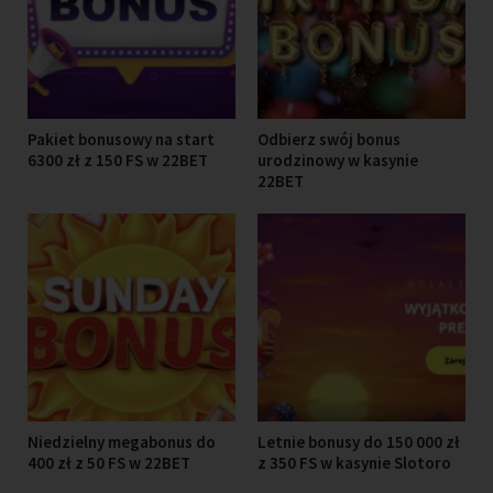
Pakiet bonusowy na start
Odbierz swój bonus
6300 zł z 150 FS w 22BET
urodzinowy w kasynie
22BET
Niedzielny megabonus do
Letnie bonusy do 150 000 zł
400 zł z 50 FS w 22BET
z 350 FS w kasynie Slotoro