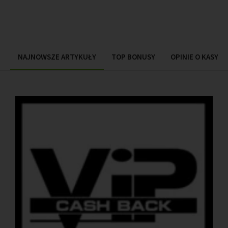
NAJNOWSZE ARTYKUŁY
TOP BONUSY
OPINIE O KASYN