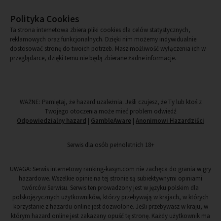
Polityka Cookies
Ta strona internetowa zbiera pliki cookies dla celów statystycznych,
reklamowych oraz funkcjonalnych. Dzięki nim możemy indywidualnie
dostosować stronę do twoich potrzeb. Masz możliwość wyłączenia ich w
przeglądarce, dzięki temu nie będą zbierane żadne informacje.
WAŻNE: Pamiętaj, że hazard uzależnia. Jeśli czujesz, że Ty lub ktoś z
Twojego otoczenia może mieć problem odwiedź
Odpowiedzialny hazard
|
GambleAware
|
Anonimowi Hazardziści
Serwis dla osób pełnoletnich 18+
UWAGA: Serwis internetowy ranking-kasyn.com nie zachęca do grania w gry
hazardowe. Wszelkie opinie na tej stronie są subiektywnymi opiniami
twórców Serwisu. Serwis ten prowadzony jest w języku polskim dla
polskojęzycznych użytkowników, którzy przebywają w krajach, w których
korzystanie z hazardu online jest dozwolone. Jeśli przebywasz w kraju, w
którym hazard online jest zakazany opuść tę stronę. Każdy użytkownik ma