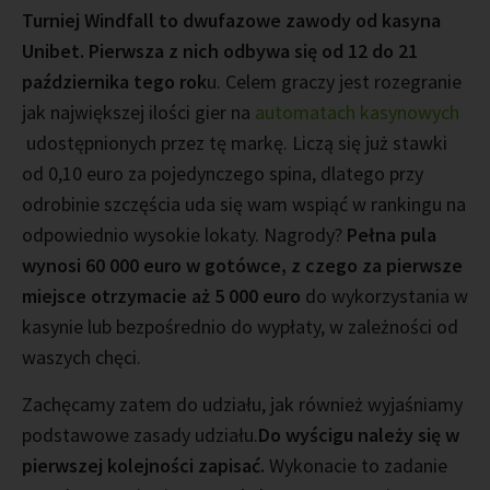
Turniej Windfall to dwufazowe zawody od kasyna
Unibet. Pierwsza z nich odbywa się od 12 do 21
października tego rok
u. Celem graczy jest rozegranie
jak największej ilości gier na
automatach kasynowych
udostępnionych przez tę markę. Liczą się już stawki
od 0,10 euro za pojedynczego spina, dlatego przy
odrobinie szczęścia uda się wam wspiąć w rankingu na
odpowiednio wysokie lokaty. Nagrody?
Pełna pula
wynosi 60 000 euro w gotówce, z czego za pierwsze
miejsce otrzymacie aż 5 000 euro
do wykorzystania w
kasynie lub bezpośrednio do wypłaty, w zależności od
waszych chęci.
Zachęcamy zatem do udziału, jak również wyjaśniamy
podstawowe zasady udziału.
Do wyścigu należy się w
pierwszej kolejności zapisać.
Wykonacie to zadanie