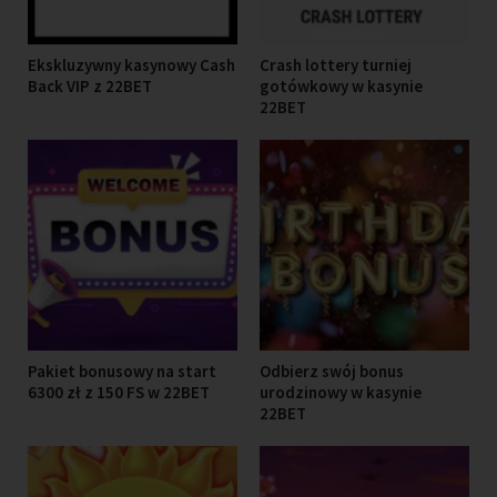
Ekskluzywny kasynowy Cash
Crash lottery turniej
Back VIP z 22BET
gotówkowy w kasynie
22BET
Pakiet bonusowy na start
Odbierz swój bonus
6300 zł z 150 FS w 22BET
urodzinowy w kasynie
22BET