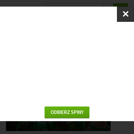
Ranking
Kasyn
✕
KASYNO ONLINE
BONUSY KASYNOWE
PROMOCJE UNIBET
Turniej Windfall z wygraną 5000€ w
Unibet
ODBIERZ SPINY