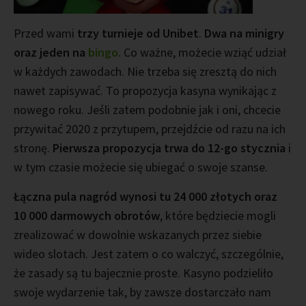
Przed wami
trzy turnieje od Unibet
.
Dwa na minigry
oraz jeden na
bingo
. Co ważne, możecie wziąć udział
w każdych zawodach. Nie trzeba się zresztą do nich
nawet zapisywać. To propozycja kasyna wynikając z
nowego roku. Jeśli zatem podobnie jak i oni, chcecie
przywitać 2020 z przytupem, przejdźcie od razu na ich
stronę.
Pierwsza propozycja trwa do 12-go stycznia
i
w tym czasie możecie się ubiegać o swoje szanse.
Łączna pula nagród wynosi tu 24 000 złotych oraz
10 000 darmowych obrotów
, które będziecie mogli
zrealizować w dowolnie wskazanych przez siebie
wideo slotach. Jest zatem o co walczyć, szczególnie,
że zasady są tu bajecznie proste. Kasyno podzieliło
swoje wydarzenie tak, by zawsze dostarczało nam