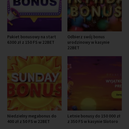
Pakiet bonusowy na start
Odbierz swój bonus
6300 zł z 150 FS w 22BET
urodzinowy w kasynie
22BET
Niedzielny megabonus do
Letnie bonusy do 150 000 zł
400 zł z 50 FS w 22BET
z 350 FS w kasynie Slotoro