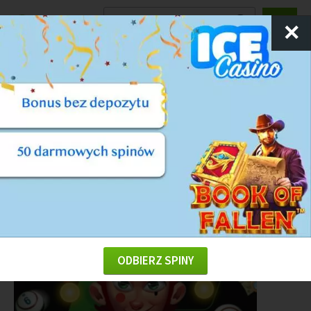
Ranking
Kasyn
✕
KASYNO ONLINE
BONUSY KASYNOWE
PROMOCJE UNIBET
Turniej 2020 z pulą 20 000 PLN do
podziału w Unibet
ODBIERZ SPINY