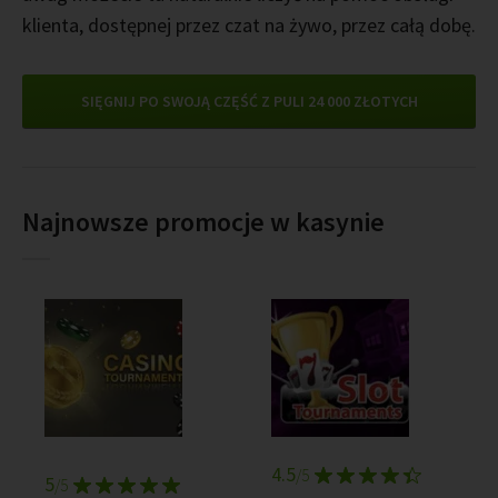
klienta, dostępnej przez czat na żywo, przez całą dobę.
SIĘGNIJ PO SWOJĄ CZĘŚĆ Z PULI 24 000 ZŁOTYCH
Najnowsze promocje w kasynie
4.5
/5
5
/5