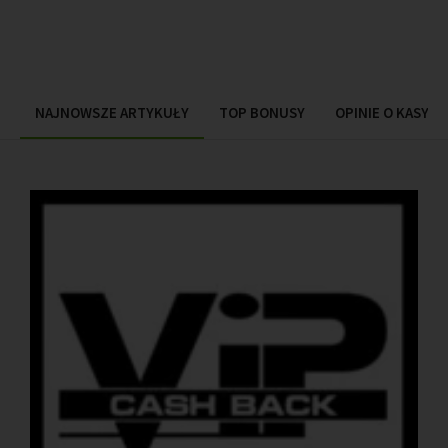
NAJNOWSZE ARTYKUŁY
TOP BONUSY
OPINIE O KASYN