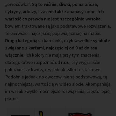
„owocówka”.
Są to wiśnie, śliwki, pomarańcza,
cytryny, arbuzy, czasem także ananasy i inne. Ich
wartość co prawda nie jest szczególnie wysoka
,
bowiem traktowane są jako podstawowe rozwiązania,
te pierwsze i najczęściej pojawiające się na mapie.
Drugą kategorią są karcianki, czyli wszelkie symbole
związane z kartami, najczęściej od 9 aż do asa
włącznie
. Ich kolory nie mają przy tym znaczenia,
dlatego łatwo rozpoznać od razu, czy wygraliście
pokaźniejsze kwoty, czy jednak tylko te startowe.
Podobnie jednak do owoców, nie są podstawową, tą
najmocniejszą, wartością w wideo slocie. Akompaniują
im wszak zwykle mocniejsze rozwiązania, często lepiej
płatne.