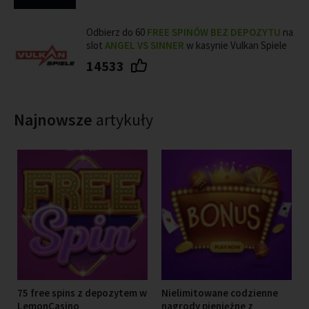
Odbierz do 60
FREE SPINÓW BEZ DEPOZYTU
na
slot
ANGEL VS SINNER
w kasynie Vulkan Spiele
14533
Najnowsze
artykuły
75 free spins z depozytem w
Nielimitowane codzienne
LemonCasino
nagrody pieniężne z