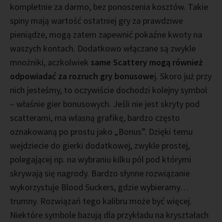
kompletnie za darmo, bez ponoszenia kosztów. Takie
spiny mają wartość ostatniej gry za prawdziwe
pieniądze, mogą zatem zapewnić pokaźne kwoty na
waszych kontach. Dodatkowo włączane są zwykle
mnożniki, aczkolwiek
same Scattery mogą również
odpowiadać za rozruch gry bonusowe
j. Skoro już przy
nich jesteśmy, to oczywiście dochodzi kolejny symbol
– właśnie gier bonusowych. Jeśli nie jest skryty pod
scatterami, ma własną grafikę, bardzo często
oznakowaną po prostu jako „Bonus”. Dzięki temu
wejdziecie do gierki dodatkowej, zwykle prostej,
polegającej np. na wybraniu kilku pól pod którymi
skrywają się nagrody. Bardzo słynne rozwiązanie
wykorzystuje Blood Suckers, gdzie wybieramy…
trumny. Rozwiązań tego kalibru może być więcej.
Niektóre symbole bazują dla przykładu na kryształach