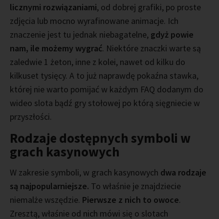
licznymi rozwiązaniami
, od dobrej grafiki, po proste
zdjęcia lub mocno wyrafinowane animacje. Ich
znaczenie jest tu jednak niebagatelne,
gdyż powie
nam, ile możemy wygrać
. Niektóre znaczki warte są
zaledwie 1 żeton, inne z kolei, nawet od kilku do
kilkuset tysięcy. A to już naprawdę pokaźna stawka,
której nie warto pomijać w każdym FAQ dodanym do
wideo slota bądź gry stołowej po którą sięgniecie w
przyszłości.
Rodzaje dostępnych symboli w
grach kasynowych
W zakresie symboli, w grach kasynowych
dwa rodzaje
są najpopularniejsze.
To właśnie je znajdziecie
niemalże wszędzie.
Pierwsze z nich to owoce
.
Zresztą, właśnie od nich mówi się o slotach