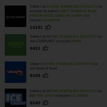
Odbierz do
50
FREE SPINÓW BEZ DEPOZYTU
na
automat do wyboru
SWEET BONANZA, ELVIS
FROG IN VEGAS, GATES OF OLYMPUS
w
kasynie
OSCARSPIN
10201
Odbierz do 50
FREE SPINÓW BEZ DEPOZYTU
na
slot STARBURST w kasynie
VERDE
9433
Odbierz
50 FREE SPINÓW BEZ DEPOZYTU
na
slot Book of Dead
9309
Odbierz do 50
FREE SPINÓW BEZ DEPOZYTU
na
slot
FIRE JOKER
w kasynie
ICE CASINO
8840