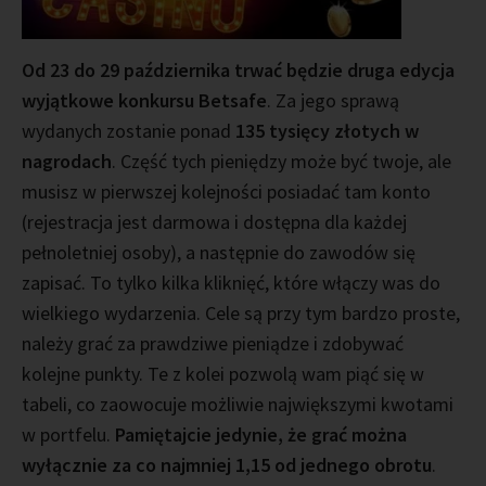
Od 23 do 29 października trwać będzie druga edycja
wyjątkowe konkursu Betsafe
. Za jego sprawą
wydanych zostanie ponad
135 tysięcy złotych w
nagrodach
. Część tych pieniędzy może być twoje, ale
musisz w pierwszej kolejności posiadać tam konto
(rejestracja jest darmowa i dostępna dla każdej
pełnoletniej osoby), a następnie do zawodów się
zapisać. To tylko kilka kliknięć, które włączy was do
wielkiego wydarzenia. Cele są przy tym bardzo proste,
należy grać za prawdziwe pieniądze i zdobywać
kolejne punkty. Te z kolei pozwolą wam piąć się w
tabeli, co zaowocuje możliwie największymi kwotami
w portfelu.
Pamiętajcie jedynie, że grać można
wyłącznie za co najmniej 1,15 od jednego obrotu
.