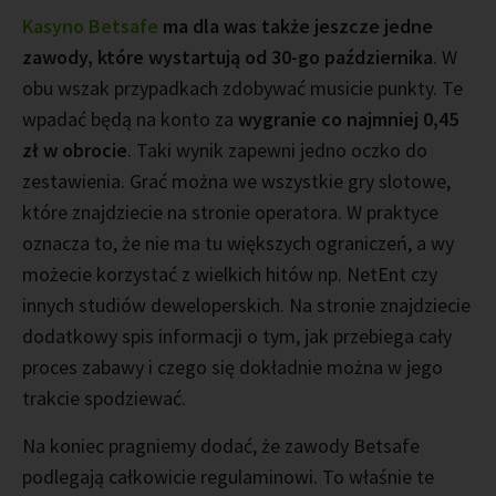
Kasyno Betsafe
ma dla was także jeszcze jedne
zawody, które wystartują od 30-go października
. W
obu wszak przypadkach zdobywać musicie punkty. Te
wpadać będą na konto za
wygranie co najmniej 0,45
zł w obrocie
. Taki wynik zapewni jedno oczko do
zestawienia. Grać można we wszystkie gry slotowe,
które znajdziecie na stronie operatora. W praktyce
oznacza to, że nie ma tu większych ograniczeń, a wy
możecie korzystać z wielkich hitów np. NetEnt czy
innych studiów deweloperskich. Na stronie znajdziecie
dodatkowy spis informacji o tym, jak przebiega cały
proces zabawy i czego się dokładnie można w jego
trakcie spodziewać.
Na koniec pragniemy dodać, że zawody Betsafe
podlegają całkowicie regulaminowi. To właśnie te