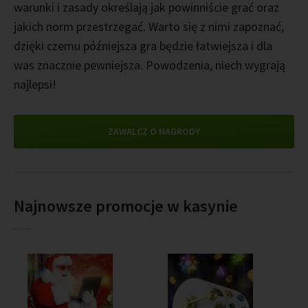
warunki i zasady określają jak powinniście grać oraz
jakich norm przestrzegać. Warto się z nimi zapoznać,
dzięki czemu późniejsza gra będzie łatwiejsza i dla
was znacznie pewniejsza. Powodzenia, niech wygrają
najlepsi!
ZAWALCZ O NAGRODY
Najnowsze promocje w kasynie