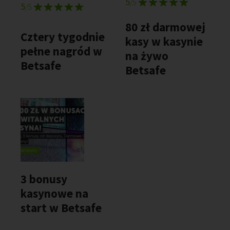
5
/5
5
/5
80 zł darmowej
Cztery tygodnie
kasy w kasynie
pełne nagród w
na żywo
Betsafe
Betsafe
3 bonusy
kasynowe na
start w Betsafe