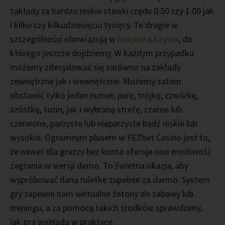
zakłady za bardzo niskie stawki rzędu 0.50 czy 1.00 jak
i kilku czy kilkudziesięciu tysięcy. Te drugie w
szczególności obowiązują w
kasynie na żywo
, do
którego jeszcze dojdziemy. W każdym przypadku
możemy zdecydować się zarówno na zakłady
zewnętrzne jak i wewnętrzne. Możemy zatem
obstawić tylko jeden numer, parę, trójkę, czwórkę,
szóstkę, tuzin, jak i wybraną strefę, czarne lub
czerwone, parzyste lub nieparzyste bądź niskie lub
wysokie. Ogromnym plusem w FEZbet Casino jest to,
że nawet dla graczy bez konta oferuje ono możliwość
zagrania w wersji demo. To świetna okazja, aby
wypróbować daną ruletkę zupełnie za darmo. System
gry zapewni nam wirtualne żetony do zabawy lub
treningu, a za pomocą takich środków sprawdzimy,
jak gra wygląda w praktyce.