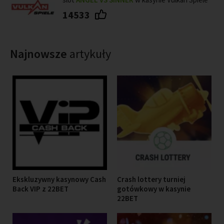
14533
Najnowsze
artykuły
Ekskluzywny kasynowy Cash
Crash lottery turniej
Back VIP z 22BET
gotówkowy w kasynie
22BET