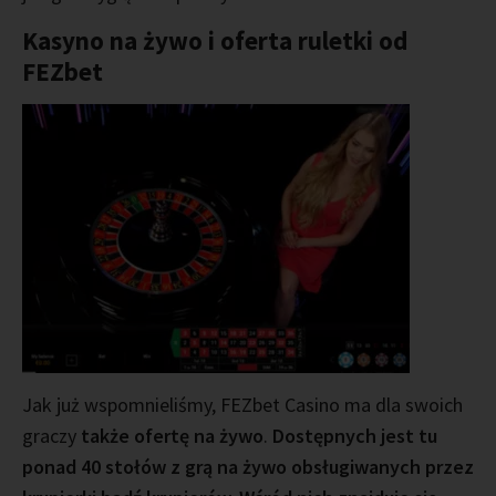
Kasyno na żywo i oferta ruletki od
FEZbet
Jak już wspomnieliśmy, FEZbet Casino ma dla swoich
graczy
także ofertę na żywo
.
Dostępnych jest tu
ponad 40 stołów z grą na żywo obsługiwanych przez