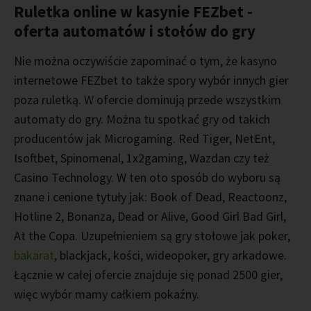
Ruletka online w kasynie FEZbet -
oferta automatów i stołów do gry
Nie można oczywiście zapominać o tym, że kasyno
internetowe FEZbet to także spory wybór innych gier
poza ruletką. W ofercie dominują przede wszystkim
automaty do gry. Można tu spotkać gry od takich
producentów jak Microgaming. Red Tiger, NetEnt,
Isoftbet, Spinomenal, 1x2gaming, Wazdan czy też
Casino Technology. W ten oto sposób do wyboru są
znane i cenione tytuły jak: Book of Dead, Reactoonz,
Hotline 2, Bonanza, Dead or Alive, Good Girl Bad Girl,
At the Copa. Uzupełnieniem są gry stołowe jak poker,
bakarat
, blackjack, kości, wideopoker, gry arkadowe.
Łącznie w całej ofercie znajduje się ponad 2500 gier,
więc wybór mamy całkiem pokaźny.