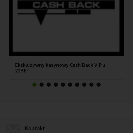
Ekskluzywny kasynowy Cash Back VIP z
22BET
Kontakt