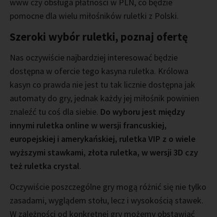
www czy obsługa płatności w PLN, co będzie
pomocne dla wielu miłośników ruletki z Polski.
Szeroki wybór ruletki, poznaj ofertę
Nas oczywiście najbardziej interesować będzie
dostępna w ofercie tego kasyna ruletka. Królowa
kasyn co prawda nie jest tu tak licznie dostępna jak
automaty do gry, jednak każdy jej miłośnik powinien
znaleźć tu coś dla siebie.
Do wyboru jest między
innymi ruletka online w wersji francuskiej,
europejskiej i amerykańskiej, ruletka VIP z o wiele
wyższymi stawkami, złota ruletka, w wersji 3D czy
też ruletka crystal
.
Oczywiście poszczególne gry mogą różnić się nie tylko
zasadami, wyglądem stołu, lecz i wysokością stawek.
W zależności od konkretnej gry możemy obstawiać