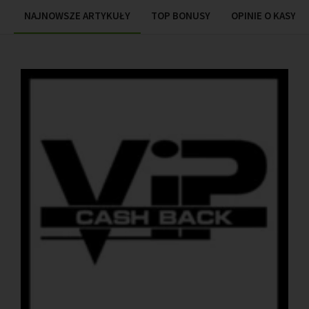
NAJNOWSZE ARTYKUŁY
TOP BONUSY
OPINIE O KASYN