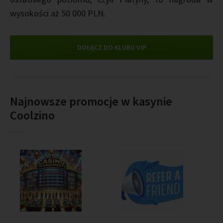
wysokości aż 50 000 PLN.
DOŁĄCZ DO KLUBU VIP
Najnowsze promocje w kasynie
Coolzino