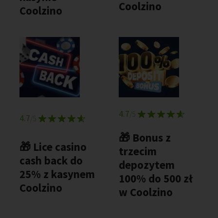
Coolzino
Coolzino
4.7
/5
4.7
/5
🎁 Bonus z
🎁 Lice casino
trzecim
cash back do
depozytem
25% z kasynem
100% do 500 zł
Coolzino
w Coolzino