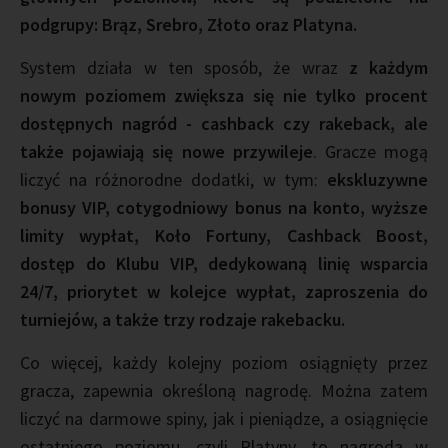
podgrupy: Brąz, Srebro, Złoto oraz Platyna.
System działa w ten sposób, że wraz
z każdym
nowym poziomem zwiększa się nie tylko procent
dostępnych nagród - cashback czy rakeback, ale
także pojawiają się nowe przywileje
. Gracze mogą
liczyć na różnorodne dodatki, w tym:
ekskluzywne
bonusy VIP, cotygodniowy bonus na konto, wyższe
limity wypłat, Koło Fortuny, Cashback Boost,
dostęp do Klubu VIP, dedykowaną linię wsparcia
24/7, priorytet w kolejce wypłat, zaproszenia do
turniejów, a także trzy rodzaje rakebacku.
Co więcej, każdy kolejny poziom osiągnięty przez
gracza, zapewnia określoną nagrodę. Można zatem
liczyć na darmowe spiny, jak i pieniądze, a osiągnięcie
ostatniego poziomu, czyli Platyny, to nagroda w