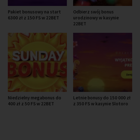
Pakiet bonusowy na start
Odbierz swój bonus
6300 zł z 150 FS w 22BET
urodzinowy w kasynie
22BET
Niedzielny megabonus do
Letnie bonusy do 150 000 zł
400 zł z 50 FS w 22BET
z 350 FS w kasynie Slotoro