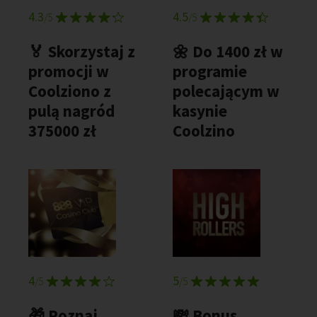
4.3
4.5
/5
/5
🏅 Skorzystaj z
🌼 Do 1400 zł w
promocji w
programie
Coolziono z
polecającym w
pulą nagród
kasynie
375000 zł
Coolzino
4
5
/5
/5
🎁 Poznaj
💸 Bonus