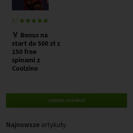
5
/5
🏅 Bonus na
start do 500 zł z
150 free
spinami z
Coolzino
ODBIERZ CASH BACK
Najnowsze
artykuły