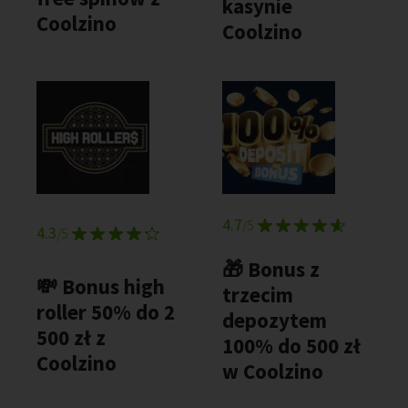
kasynie
Coolzino
Coolzino
4.7
/5
4.3
/5
🎁 Bonus z
💸 Bonus high
trzecim
roller 50% do 2
depozytem
500 zł z
100% do 500 zł
Coolzino
w Coolzino