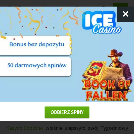
Ranking
Kasyn
✕
KASYNO ONLINE
BONUSY KASYNOWE
PROMOCJE COOLZI
🎁 Lice casino cash back do 25% z
kasynem Coolzino
ODBIERZ SPINY
Kasyno Coolzino
właśnie ulepszyło swój Tygodniowy