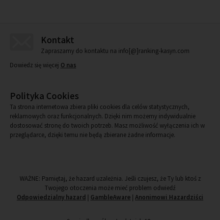
Kontakt
Zapraszamy do kontaktu na info[@]ranking-kasyn.com
Dowiedz się więcej
O nas
Polityka Cookies
Ta strona internetowa zbiera pliki cookies dla celów statystycznych,
reklamowych oraz funkcjonalnych. Dzięki nim możemy indywidualnie
dostosować stronę do twoich potrzeb. Masz możliwość wyłączenia ich w
przeglądarce, dzięki temu nie będą zbierane żadne informacje.
WAŻNE: Pamiętaj, że hazard uzależnia. Jeśli czujesz, że Ty lub ktoś z
Twojego otoczenia może mieć problem odwiedź
Odpowiedzialny hazard
|
GambleAware
|
Anonimowi Hazardziści