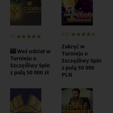
4.5
/5
5
/5
Zakręć w
🎰 Weź udział w
Turnieju o
Turnieju o
Szczęśliwy Spin
Szczęśliwy Spin
z pulą 50 000
z pulą 50 000 zł
PLN