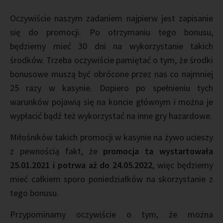
Oczywiście naszym zadaniem najpierw jest zapisanie
się do promocji. Po otrzymaniu tego bonusu,
będziemy mieć 30 dni na wykorzystanie takich
środków. Trzeba oczywiście pamiętać o tym, że środki
bonusowe muszą być obrócone przez nas co najmniej
25 razy w kasynie. Dopiero po spełnieniu tych
warunków pojawią się na koncie głównym i można je
wypłacić bądź też wykorzystać na inne gry hazardowe.
Miłośników takich promocji w kasynie na żywo ucieszy
z pewnością fakt, że
promocja ta wystartowała
25.01.2021 i potrwa aż do 24.05.2022
, więc będziemy
mieć całkiem sporo poniedziałków na skorzystanie z
tego bonusu.
Przypominamy oczywiście o tym, że można