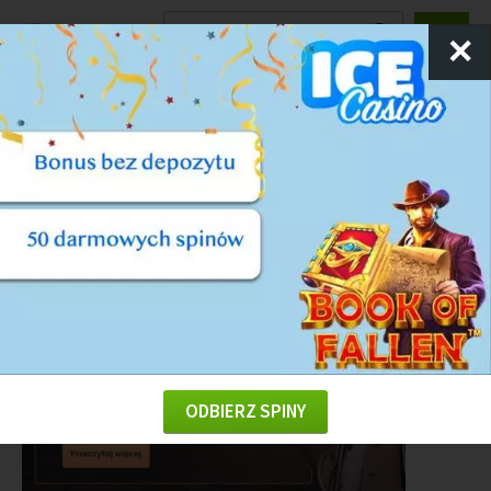
Ranking
Kasyn
✕
KASYNO ONLINE
BONUSY KASYNOWE
PROMOCJE NATIONA
Piątkowy bonus 100 free spinów i do
1000zł w NationalCasino
ODBIERZ SPINY