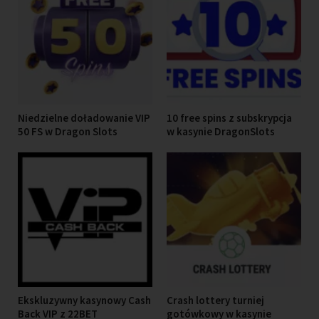
Niedzielne doładowanie VIP
10 free spins z subskrypcja
50 FS w Dragon Slots
w kasynie DragonSlots
Ekskluzywny kasynowy Cash
Crash lottery turniej
Back VIP z 22BET
gotówkowy w kasynie