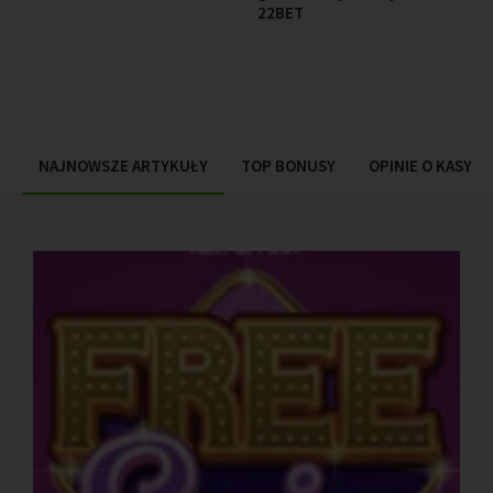
22BET
NAJNOWSZE ARTYKUŁY
TOP BONUSY
OPINIE O KASYN