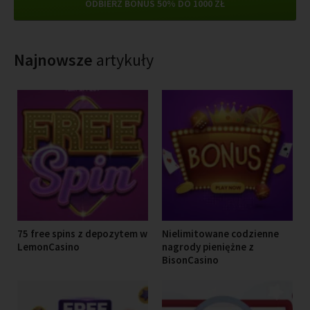
ODBIERZ BONUS 50% DO 1000 ZŁ
Najnowsze
artykuły
75 free spins z depozytem w
Nielimitowane codzienne
LemonCasino
nagrody pieniężne z
BisonCasino