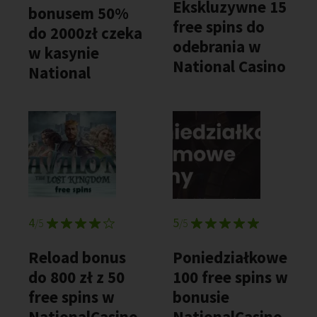
Ekskluzywne 15
bonusem 50%
free spins do
do 2000zł czeka
odebrania w
w kasynie
National Casino
National
4
5
/5
/5
Reload bonus
Poniedziałkowe
do 800 zł z 50
100 free spins w
free spins w
bonusie
NationalCasino
NationalCasino