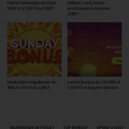
Pakiet bonusowy na start
Odbierz swój bonus
6300 zł z 150 FS w 22BET
urodzinowy w kasynie
22BET
Niedzielny megabonus do
Letnie bonusy do 150 000 zł
400 zł z 50 FS w 22BET
z 350 FS w kasynie Slotoro
NAJNOWSZE ARTYKUŁY
TOP BONUSY
OPINIE O KASYN