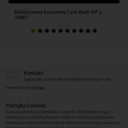
Ekskluzywny kasynowy Cash Back VIP z
22BET
Kontakt
Zapraszamy do kontaktu na info[@]ranking-kasyn.com
Dowiedz się więcej
O nas
Polityka Cookies
Ta strona internetowa zbiera pliki cookies dla celów statystycznych,
reklamowych oraz funkcjonalnych. Dzięki nim możemy indywidualnie
dostosować stronę do twoich potrzeb. Masz możliwość wyłączenia ich w