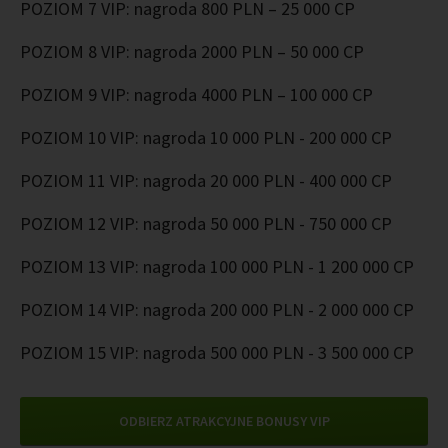
POZIOM 7 VIP: nagroda 800 PLN – 25 000 CP
POZIOM 8 VIP: nagroda 2000 PLN – 50 000 CP
POZIOM 9 VIP: nagroda 4000 PLN – 100 000 CP
POZIOM 10 VIP: nagroda 10 000 PLN - 200 000 CP
POZIOM 11 VIP: nagroda 20 000 PLN - 400 000 CP
POZIOM 12 VIP: nagroda 50 000 PLN - 750 000 CP
POZIOM 13 VIP: nagroda 100 000 PLN - 1 200 000 CP
POZIOM 14 VIP: nagroda 200 000 PLN - 2 000 000 CP
POZIOM 15 VIP: nagroda 500 000 PLN - 3 500 000 CP
ODBIERZ ATRAKCYJNE BONUSY VIP