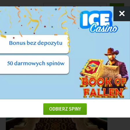
Ranking
Kasyn
✕
KASYNO ONLINE
BONUSY KASYNOWE
PROMOCJE NATIONA
Dołacz do 15 poziomowego systemu
VIP w National Casino
ODBIERZ SPINY