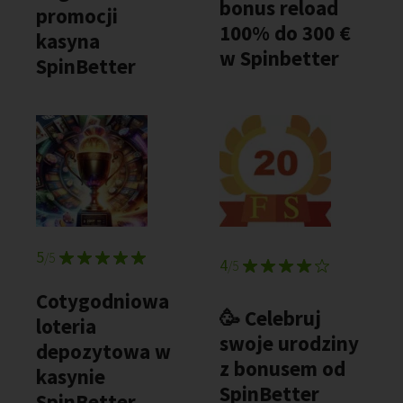
bonus reload
promocji
100% do 300 €
kasyna
w Spinbetter
SpinBetter
5
/5
4
/5
Cotygodniowa
🥳 Celebruj
loteria
swoje urodziny
depozytowa w
z bonusem od
kasynie
SpinBetter
SpinBetter