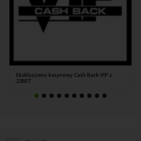
Ekskluzywny kasynowy Cash Back VIP z
22BET