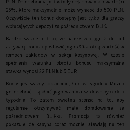
PLN. Do odebrania jest wtedy doładowanie o wartości
25%, które maksymalnie może wynieść do 500 PLN.
Oczywiście ten bonus dostępny jest tylko dla graczy
wpłacających depozyt za pośrednictwem BLIK.
Bardzo ważne jest to, że należy w ciągu 2 dni od
aktywacji bonusu postawić jego x30-krotną wartość w
ramach zakładów w sekcji kasynowej. W czasie
spełniania warunku obrotu bonusu maksymalna
stawka wynosi 22 PLN lub 5 EUR
Bonus jest ważny codziennie, 7 dni w tygodniu. Można
go odebrać i spełnić jego warunki w dowolnym dniu
tygodnia. To zatem świetna szansa na to, aby
regularnie otrzymywać małe doładowanie za
pośrednictwem BLIK-a. Promocja ta również
pokazuje, że kasyna coraz mocniej stawiają na ten