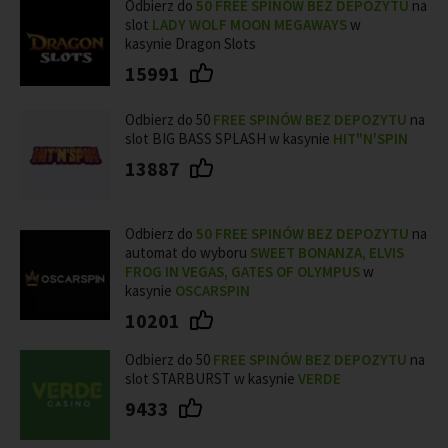
Odbierz do
50 FREE SPINÓW BEZ DEPOZYTU
na
slot
LADY WOLF MOON MEGAWAYS
w
kasynie Dragon Slots
15991
Odbierz do 50
FREE SPINÓW BEZ DEPOZYTU
na
slot BIG BASS SPLASH w kasynie
HIT"N'SPIN
13887
Odbierz do
50
FREE SPINÓW BEZ DEPOZYTU
na
automat do wyboru
SWEET BONANZA, ELVIS
FROG IN VEGAS, GATES OF OLYMPUS
w
kasynie
OSCARSPIN
10201
Odbierz do 50
FREE SPINÓW BEZ DEPOZYTU
na
slot STARBURST w kasynie
VERDE
9433