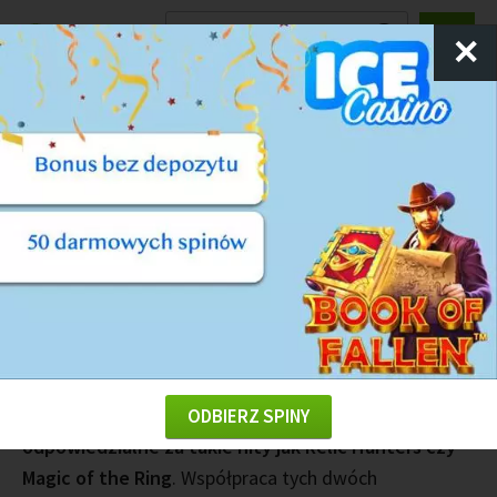
Ranking
Kasyn
✕
Oferta gier kasynowych od Wazdan w
kasynie Energy Casino
EnergyCasino
to jeden z prawdziwych hazardowych
klasyków. Ich oferta gier oraz promocji robiła na nas
wrażenie od samego początku, szczególnie, gdy w grę
wchodziły pomysły poboczne, jak kalendarze z
pięknymi kobietami czy unikatowy system zbierania
punktów. Cieszy zatem fakt, że
do grona dostawców
tej marki dołączyło Wazdan, czyli studio
ODBIERZ SPINY
odpowiedzialne za takie hity jak Relic Hunters czy
Magic of the Ring
. Współpraca tych dwóch