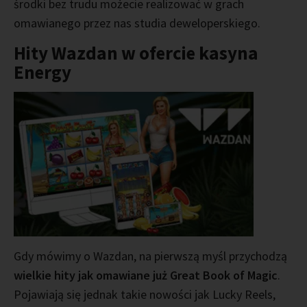
środki bez trudu możecie realizować w grach
omawianego przez nas studia deweloperskiego.
Hity Wazdan w ofercie kasyna
Energy
Gdy mówimy o Wazdan, na pierwszą myśl przychodzą
wielkie hity jak omawiane już Great Book of Magic
.
Pojawiają się jednak takie nowości jak Lucky Reels,