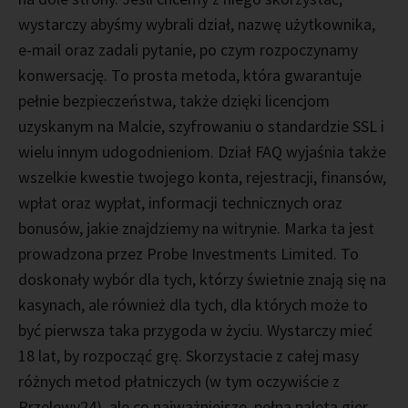
wystarczy abyśmy wybrali dział, nazwę użytkownika,
e-mail oraz zadali pytanie, po czym rozpoczynamy
konwersację. To prosta metoda, która gwarantuje
pełnie bezpieczeństwa, także dzięki licencjom
uzyskanym na Malcie, szyfrowaniu o standardzie SSL i
wielu innym udogodnieniom. Dział FAQ wyjaśnia także
wszelkie kwestie twojego konta, rejestracji, finansów,
wpłat oraz wypłat, informacji technicznych oraz
bonusów, jakie znajdziemy na witrynie. Marka ta jest
prowadzona przez Probe Investments Limited. To
doskonały wybór dla tych, którzy świetnie znają się na
kasynach, ale również dla tych, dla których może to
być pierwsza taka przygoda w życiu. Wystarczy mieć
18 lat, by rozpocząć grę. Skorzystacie z całej masy
różnych metod płatniczych (w tym oczywiście z
Przelewy24), ale co najważniejsze, pełna paleta gier