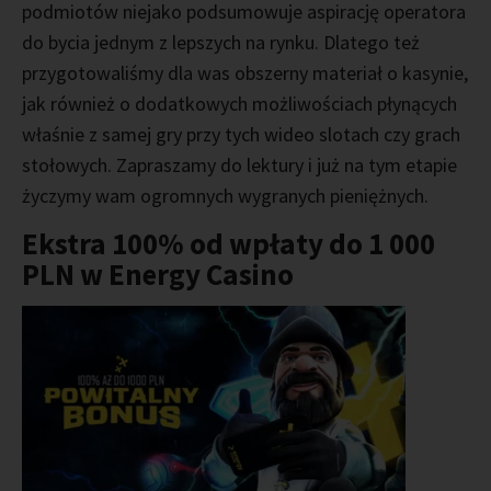
podmiotów niejako podsumowuje aspirację operatora
do bycia jednym z lepszych na rynku. Dlatego też
przygotowaliśmy dla was obszerny materiał o kasynie,
jak również o dodatkowych możliwościach płynących
właśnie z samej gry przy tych wideo slotach czy grach
stołowych. Zapraszamy do lektury i już na tym etapie
życzymy wam ogromnych wygranych pieniężnych.
Ekstra 100% od wpłaty do 1 000
PLN w Energy Casino