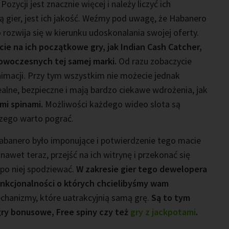
. Pozycji jest znacznie więcej i należy liczyć ich
 gier, jest ich jakość. Weźmy pod uwagę, że Habanero
 rozwija się w kierunku udoskonalania swojej oferty.
cie na ich początkowe gry, jak Indian Cash Catcher,
nowoczesnych tej samej marki.
Od razu zobaczycie
nimacji. Przy tym wszystkim nie możecie jednak
ealne, bezpieczne i mają bardzo ciekawe wdrożenia, jak
mi spinami.
Możliwości każdego wideo slota są
aczego warto pograć.
Habanero było imponujące i potwierdzenie tego macie
nawet teraz, przejść na ich witrynę i przekonać się
 po niej spodziewać.
W zakresie gier tego dewelopera
funkcjonalności o których chcielibyśmy wam
chanizmy, które uatrakcyjnią samą grę.
Są to tym
gry bonusowe, Free spiny czy też
gry z jackpotami
.