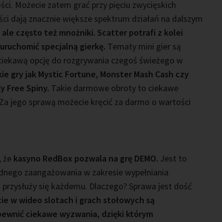
ci. Możecie zatem grać przy pięciu zwycięskich
ści dają znacznie większe spektrum działań na dalszym
 ale często też mnożniki. Scatter potrafi z kolei
uruchomić specjalną gierkę.
Tematy mini gier są
 ciekawą opcję do rozgrywania czegoś świeżego w
kie gry jak Mystic Fortune, Monster Mash Cash czy
y Free Spiny.
Takie darmowe obroty to ciekawe
 Za jego sprawą możecie kręcić za darmo o wartości
, że
kasyno RedBox pozwala na grę DEMO.
Jest to
dnego zaangażowania w zakresie wypełniania
g przysłuży się każdemu. Dlaczego? Sprawa jest dość
ie w wideo slotach i grach stołowych są
pewnić ciekawe wyzwania, dzięki którym