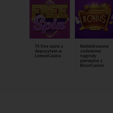
75 free spins z
Nielimitowane
depozytem w
codzienne
LemonCasino
nagrody
pieniężne z
BisonCasino