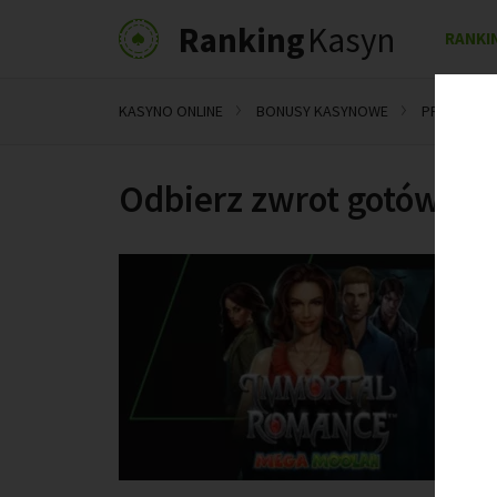
Ranking
Kasyn
RANKI
KASYNO ONLINE
BONUSY KASYNOWE
PROMOCJE 
Odbierz zwrot gotówki d