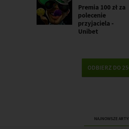
Premia 100 zł za
polecenie
przyjaciela -
Unibet
ODBIERZ DO 2
NAJNOWSZE ARTY