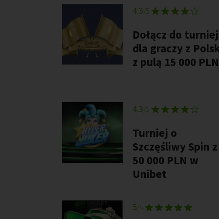
4.3
/5
Dołącz do turnie
dla graczy z Polsk
z pulą 15 000 PLN
4.3
/5
Turniej o
Szczęśliwy Spin z
50 000 PLN w
Unibet
5
/5