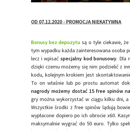
OD 07.12.2020 - PROMOCJA NIEKATYWNA
Bonusy bez depozytu
są o tyle ciekawe, ż
tym wypadku każda zainteresowana osoba po
lecz i wpisać
specjalny kod bonusowy
. Dla
dzięki czemu możemy się nim podzielić z in
kodu, kolejnym krokiem jest skontaktowani
To on właśnie lub po prostu automat do
nagrody możemy dostać 15 free spinów na
gry można wykorzystać w ciągu kilku dni, 
Wszystkie środki z free spinów lądują bo
wypłacone dopiero po ich obrocie x60. Kasy
maksymalnie wygrać do 50 euro. Tylko spe