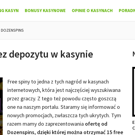
NG KASYN
BONUSY KASYNOWE
OPINIE O KASYNACH
PORADN
 DOZENSPINS
ez depozytu w kasynie
Free spiny to jedna z tych nagród w kasynach
internetowych, która jest najczęściej wyszukiwana
przez graczy. Z tego też powodu często goszczą
one na naszym portalu. Staramy się informować o
nowych promocjach, zwłaszcza tych ukrytych. Tym
E
razem mamy do zaprezentowania
ofertę od
C
Dozenspins, dzięki której można otrzymać 15 free