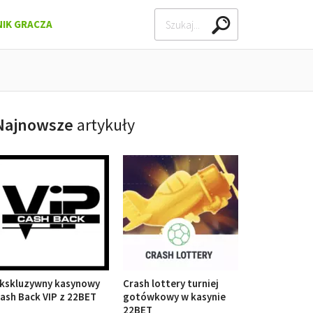
IK GRACZA
✕
Najnowsze
artykuły
kskluzywny kasynowy
Crash lottery turniej
ash Back VIP z 22BET
gotówkowy w kasynie
22BET