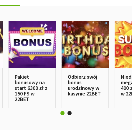
Pakiet
Odbierz swój
Nied
bonusowy na
bonus
mega
start 6300 zł z
urodzinowy w
400 z
150 FS w
kasynie 22BET
w 22
22BET