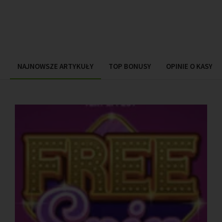
NAJNOWSZE ARTYKUŁY
TOP BONUSY
OPINIE O KASYN