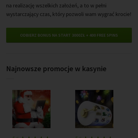
na realizację wszelkich założeń, a to w pełni
wystarczający czas, który pozwoli wam wygrać krocie!
ODBIERZ BONUS NA START 3000ZŁ + 400 FREE SPINS
Najnowsze promocje w kasynie