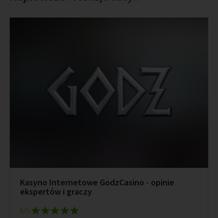
Kasyno Internetowe GodzCasino - opinie
ekspertów i graczy
5
/5