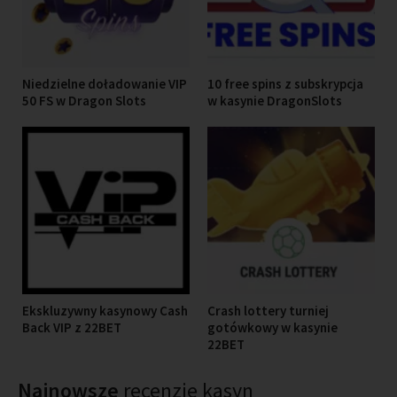
Niedzielne doładowanie VIP
10 free spins z subskrypcja
50 FS w Dragon Slots
w kasynie DragonSlots
Ekskluzywny kasynowy Cash
Crash lottery turniej
Back VIP z 22BET
gotówkowy w kasynie
22BET
Najnowsze
recenzje kasyn