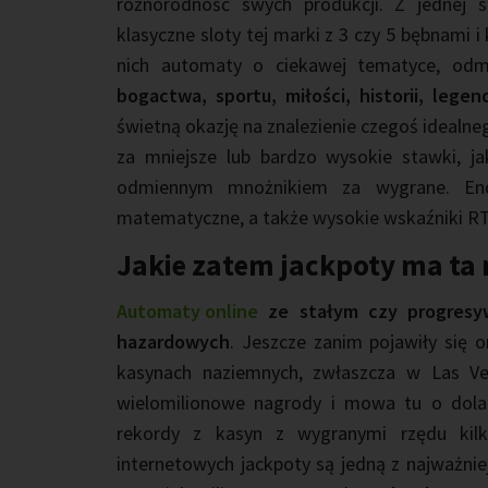
różnorodność swych produkcji. Z jednej 
klasyczne sloty tej marki z 3 czy 5 bębnami i
nich automaty o ciekawej tematyce, odmie
bogactwa, sportu, miłości, historii, legen
świetną okazję na znalezienie czegoś idealne
za mniejsze lub bardzo wysokie stawki, j
odmiennym mnożnikiem za wygrane. End
matematyczne, a także wysokie wskaźniki RTP
Jakie zatem jackpoty ma ta
Automaty online
ze stałym czy progresyw
hazardowych
. Jeszcze zanim pojawiły się 
kasynach naziemnych, zwłaszcza w Las Veg
wielomilionowe nagrody i mowa tu o dolar
rekordy z kasyn z wygranymi rzędu kilk
internetowych jackpoty są jedną z najważnie