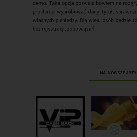
demo. Taka opcja pozwala bowiem na rozgr
problemu wypróbować dany tytuł, sprawdzi
własnych pieniędzy. Dla wielu osób będzie t
bez rejestracji, zobowiązań.
NAJNOWSZE ARTY