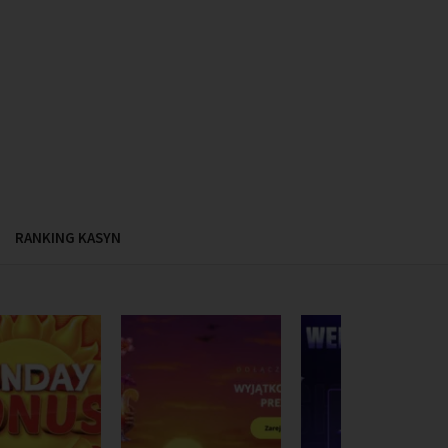
RANKING KASYN