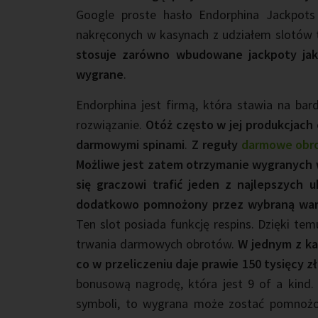
Google proste hasło Endorphina Jackpot
nakręconych w kasynach z udziałem slotów t
stosuje zarówno wbudowane jackpoty jak 
wygrane
.
Endorphina jest firmą, która stawia na ba
rozwiązanie.
Otóż często w jej produkcjach
darmowymi spinami
.
Z reguły
darmowe obr
Możliwe jest zatem otrzymanie wygranych w 
się graczowi trafić jeden z najlepszych
dodatkowo pomnożony przez wybraną war
Ten slot posiada funkcję respins. Dzięki te
trwania darmowych obrotów.
W jednym z kas
co w przeliczeniu daje prawie 150 tysięcy z
bonusową nagrodę, która jest 9 of a kind.
symboli, to wygrana może zostać pomnożon