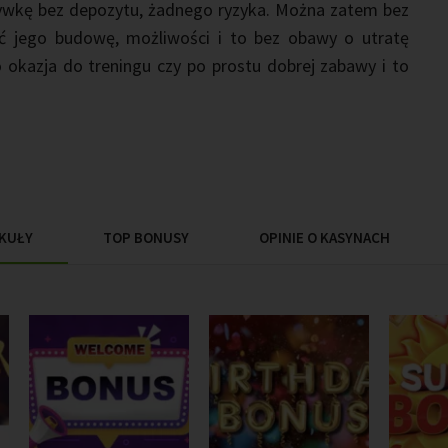
ywkę bez depozytu, żadnego ryzyka. Można zatem bez
ć jego budowę, możliwości i to bez obawy o utratę
o okazja do treningu czy po prostu dobrej zabawy i to
KUŁY
TOP BONUSY
OPINIE O KASYNACH