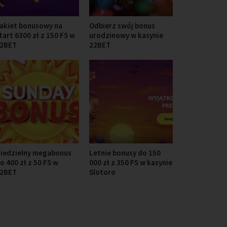
akiet bonusowy na
Odbierz swój bonus
tart 6300 zł z 150 FS w
urodzinowy w kasynie
2BET
22BET
iedzielny megabonus
Letnie bonusy do 150
o 400 zł z 50 FS w
000 zł z 350 FS w kasynie
2BET
Slotoro