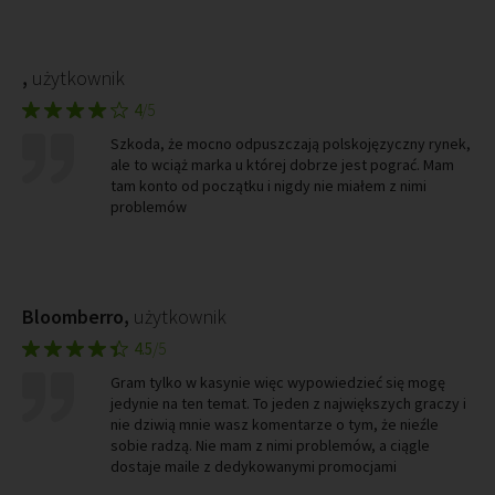
,
użytkownik
4
/5
Szkoda, że mocno odpuszczają polskojęzyczny rynek,
ale to wciąż marka u której dobrze jest pograć. Mam
tam konto od początku i nigdy nie miałem z nimi
problemów
Bloomberro,
użytkownik
4.5
/5
Gram tylko w kasynie więc wypowiedzieć się mogę
jedynie na ten temat. To jeden z największych graczy i
nie dziwią mnie wasz komentarze o tym, że nieźle
sobie radzą. Nie mam z nimi problemów, a ciągle
dostaje maile z dedykowanymi promocjami