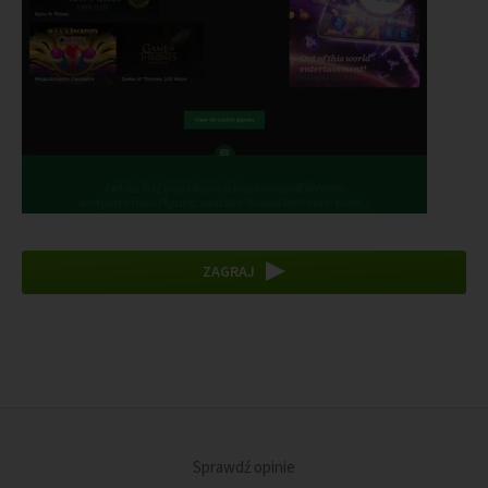
ZAGRAJ
Sprawdź opinie