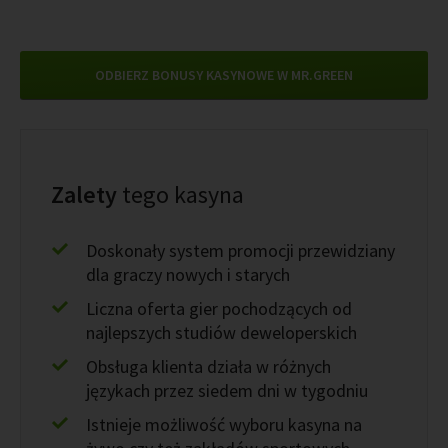
ODBIERZ BONUSY KASYNOWE W MR.GREEN
Zalety
tego kasyna
Doskonały system promocji przewidziany
dla graczy nowych i starych
Liczna oferta gier pochodzących od
najlepszych studiów deweloperskich
Obsługa klienta działa w różnych
językach przez siedem dni w tygodniu
Istnieje możliwość wyboru kasyna na