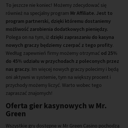
To jeszcze nie koniec! Możemy zdecydować się
również na specjalny program
Mr Affiliate. Jest to
program partnerski, dzięki któremu dostaniemy
możliwość zarobienia dodatkowych pieniędzy.
Polega on na tym, iż
dzięki zapraszaniu do kasyna
nowych graczy będziemy czerpać z tego profity
.
Według zapewnień firmy możemy otrzymać
od 25%
do 45% udziału w przychodach z poleconych przez
nas graczy.
Im więcej nowych graczy polecimy i będą
oni aktywni w systemie, tym na większy procent i
przychody możemy liczyć. Warto wobec tego
zapraszać znajomych!
Oferta gier kasynowych w Mr.
Green
Wszystkie gry dostępne w Mr Green Casino pochodzą