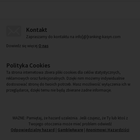
Kontakt
Zapraszamy do kontaktu na info[@]ranking-kasyn.com
Dowiedz się więcej
O nas
Polityka Cookies
Ta strona internetowa zbiera pliki cookies dla celów statystycznych,
reklamowych oraz funkcjonalnych. Dzięki nim możemy indywidualnie
dostosować stronę do twoich potrzeb. Masz możliwość wyłączenia ich w
przeglądarce, dzięki temu nie będą zbierane żadne informacje.
WAŻNE: Pamiętaj, że hazard uzależnia. Jeśli czujesz, że Ty lub ktoś z
Twojego otoczenia może mieć problem odwiedź
Odpowiedzialny hazard
|
GambleAware
|
Anonimowi Hazardziści