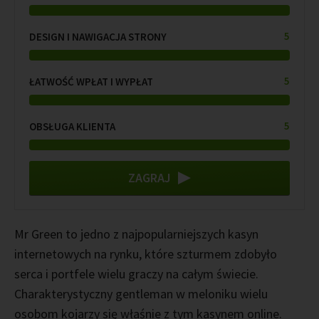
5
DESIGN I NAWIGACJA STRONY
5
ŁATWOŚĆ WPŁAT I WYPŁAT
5
OBSŁUGA KLIENTA
ZAGRAJ
Mr Green to jedno z najpopularniejszych kasyn
internetowych na rynku, które szturmem zdobyło
serca i portfele wielu graczy na całym świecie.
Charakterystyczny gentleman w meloniku wielu
osobom kojarzy się właśnie z tym kasynem online.