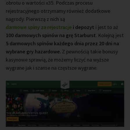
obrotu o wartości x35. Podczas procesu
rejestracyjnego otrzymamy również dodatkowe
nagrody. Pierwszą z nich są
darmowe spiny za rejestracje
i depozyt
i jest to aż
100 darmowych spinów na grę Starburst
. Kolejną jest
5 darmowych spinów każdego dnia przez 20 dni na
wybrane gry hazardowe.
Z pewnością takie bonusy
kasynowe sprawią, że możemy liczyć na wyższe
wygrane jak i szanse na częstsze wygrane.