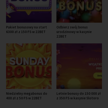
Pakiet bonusowy na start
Odbierz swój bonus
6300 zł z 150 FS w 22BET
urodzinowy w kasynie
22BET
Niedzielny megabonus do
Letnie bonusy do 150 000 zł
400 zł z 50 FS w 22BET
z 350 FS w kasynie Slotoro