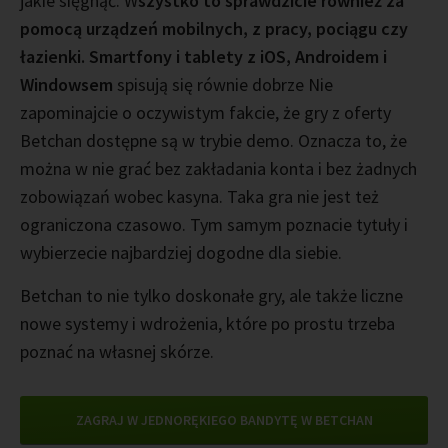
jakie sięgnąć. W
szystko to sprawdzicie również za
pomocą urządzeń mobilnych, z pracy, pociągu czy
łazienki. Smartfony i tablety z iOS, Androidem i
Windowsem
spisują się równie dobrze Nie
zapominajcie o oczywistym fakcie, że gry z oferty
Betchan dostępne są w trybie demo. Oznacza to, że
można w nie grać bez zakładania konta i bez żadnych
zobowiązań wobec kasyna. Taka gra nie jest też
ograniczona czasowo. Tym samym poznacie tytuły i
wybierzecie najbardziej dogodne dla siebie.
Betchan to nie tylko doskonałe gry, ale także liczne
nowe systemy i wdrożenia, które po prostu trzeba
poznać na własnej skórze.
ZAGRAJ W JEDNORĘKIEGO BANDYTĘ W BETCHAN