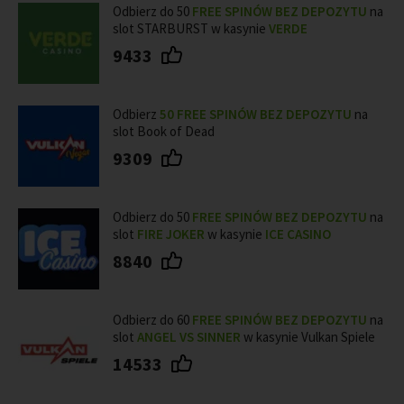
Odbierz do 50
FREE SPINÓW BEZ DEPOZYTU
na
slot STARBURST w kasynie
VERDE
9433
Odbierz
50 FREE SPINÓW BEZ DEPOZYTU
na
slot Book of Dead
9309
Odbierz do 50
FREE SPINÓW BEZ DEPOZYTU
na
slot
FIRE JOKER
w kasynie
ICE CASINO
8840
Odbierz do 60
FREE SPINÓW BEZ DEPOZYTU
na
slot
ANGEL VS SINNER
w kasynie Vulkan Spiele
14533