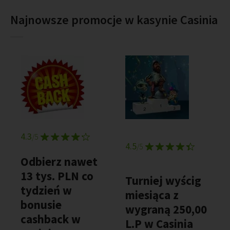
Najnowsze promocje w kasynie Casinia
4.3
/5
4.5
/5
Odbierz nawet
13 tys. PLN co
Turniej wyścig
tydzień w
miesiąca z
bonusie
wygraną 250,00
cashback w
L.P w Casinia