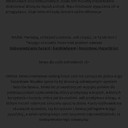
reklamowych oraz funkcjonalnych. Dzięki nim możemy indywidualnie
dostosować stronę do twoich potrzeb. Masz możliwość wyłączenia ich w
przeglądarce, dzięki temu nie będą zbierane żadne informacje.
WAŻNE: Pamiętaj, że hazard uzależnia. Jeśli czujesz, że Ty lub ktoś z
Twojego otoczenia może mieć problem odwiedź
Odpowiedzialny hazard
|
GambleAware
|
Anonimowi Hazardziści
Serwis dla osób pełnoletnich 18+
UWAGA: Serwis internetowy ranking-kasyn.com nie zachęca do grania w gry
hazardowe. Wszelkie opinie na tej stronie są subiektywnymi opiniami
twórców Serwisu. Serwis ten prowadzony jest w języku polskim dla
polskojęzycznych użytkowników, którzy przebywają w krajach, w których
korzystanie z hazardu online jest dozwolone. Jeśli przebywasz w kraju, w
którym hazard online jest zakazany opuść tę stronę. Każdy użytkownik ma
obowiązek sprawdzić, czy korzystanie z Serwisu jest legalne w jego
jurysdykcji, a serwis ranking-kasyn.com nie ponosi odpowiedzialności za
niedopełnienie tego obowiązku.