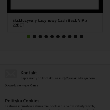
Ekskluzywny kasynowy Cash Back VIP z
22BET
Kontakt
Zapraszamy do kontaktu na info[@]ranking-kasyn.com
Dowiedz się więcej
O nas
Polityka Cookies
Ta strona internetowa zbiera pliki cookies dla celów statystycznych,