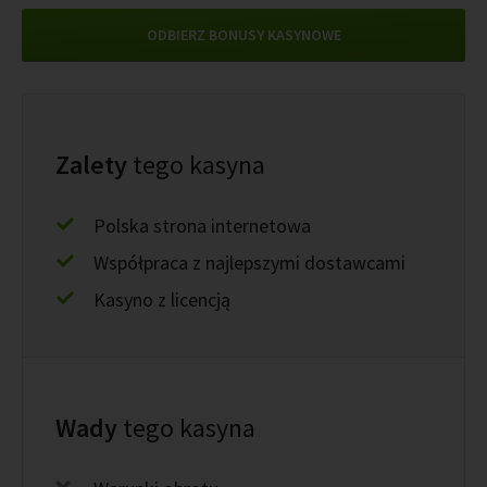
ODBIERZ BONUSY KASYNOWE
Zalety
tego kasyna
Polska strona internetowa
Współpraca z najlepszymi dostawcami
Kasyno z licencją
Wady
tego kasyna