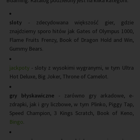
BGaming. Katalog podzielony jest na kilka kategorii:
sloty
- zdecydowana większość gier, gdzie
znajdziemy sporo hitów jak Gates of Olympus 1000,
Flame Fruits Frenzy, Book of Dragon Hold and Win,
Gummy Bears.
jackpoty
- sloty z wysokimi wygranymi, w tym Ultra
Hot Deluxe, Big Joker, Throne of Camelot.
gry błyskawiczne
- zarówno gry arkadowe, e-
zdrapki, jak i gry liczbowe, w tym Plinko, Piggy Tap,
Speed Champion, 3 Kings Scratch, Book of Keno,
Bingo
.