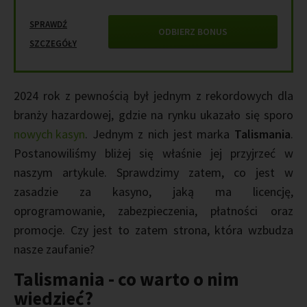
SPRAWDŹ
ODBIERZ BONUS
SZCZEGÓŁY
2024 rok z pewnością był jednym z rekordowych dla
branży hazardowej, gdzie na rynku ukazało się sporo
nowych kasyn
. Jednym z nich jest marka
Talismania
.
Postanowiliśmy bliżej się właśnie jej przyjrzeć w
naszym artykule. Sprawdzimy zatem, co jest w
zasadzie za kasyno, jaką ma licencję,
oprogramowanie, zabezpieczenia, płatności oraz
promocje. Czy jest to zatem strona, która wzbudza
nasze zaufanie?
Talismania - co warto o nim
wiedzieć?