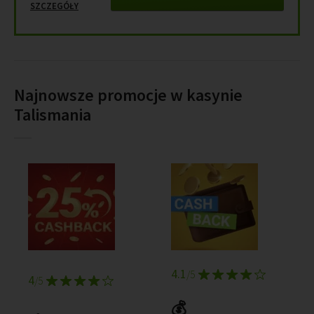
SZCZEGÓŁY
Najnowsze promocje w kasynie
Talismania
4.1
/5
4
/5
💰