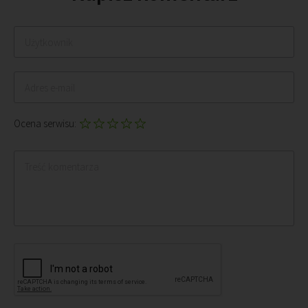
Ocena serwisu: