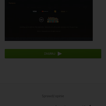
ZAGRAJ
Sprawdź opinie