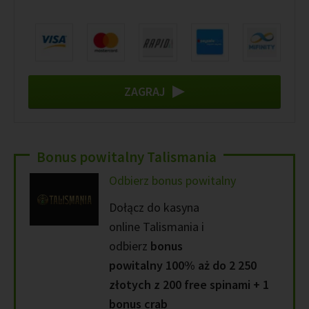
ZAGRAJ
Bonus powitalny Talismania
Odbierz bonus powitalny
Dołącz do kasyna
online Talismania i
odbierz
bonus
powitalny
100% aż do 2 250
złotych z 200 free spinami + 1
bonus crab