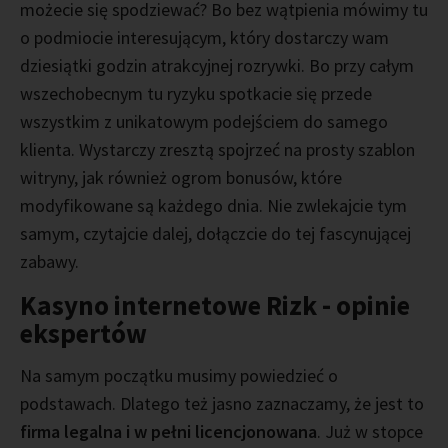
możecie się spodziewać? Bo bez wątpienia mówimy tu
o podmiocie interesującym, który dostarczy wam
dziesiątki godzin atrakcyjnej rozrywki. Bo przy całym
wszechobecnym tu ryzyku spotkacie się przede
wszystkim z unikatowym podejściem do samego
klienta. Wystarczy zresztą spojrzeć na prosty szablon
witryny, jak również ogrom bonusów, które
modyfikowane są każdego dnia. Nie zwlekajcie tym
samym, czytajcie dalej, dołączcie do tej fascynującej
zabawy.
Kasyno internetowe Rizk - opinie
ekspertów
Na samym początku musimy powiedzieć o
podstawach. Dlatego też jasno zaznaczamy, że jest to
firma legalna i w pełni licencjonowana
. Już w stopce