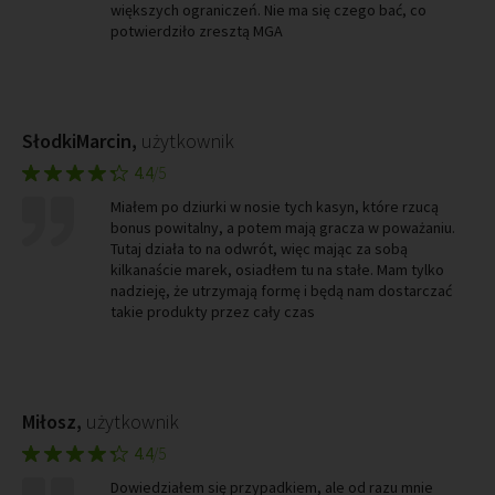
większych ograniczeń. Nie ma się czego bać, co
potwierdziło zresztą MGA
SłodkiMarcin,
użytkownik
4.4
/5
Miałem po dziurki w nosie tych kasyn, które rzucą
bonus powitalny, a potem mają gracza w poważaniu.
Tutaj działa to na odwrót, więc mając za sobą
kilkanaście marek, osiadłem tu na stałe. Mam tylko
nadzieję, że utrzymają formę i będą nam dostarczać
takie produkty przez cały czas
Miłosz,
użytkownik
4.4
/5
Dowiedziałem się przypadkiem, ale od razu mnie