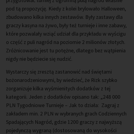
przygotować turniej z ogromną pulą nagród właśnie
pod tą propozycję. Kiedy z kolei brylowało Halloween,
zbudowano kilka innych zestawów. Były zastawy dla
graczy kasyna na żywo, były też turnieje i inne zabawy,
które pozwalały wziąć udział dla przykładu w wyścigu
o część z puli nagród na poziomie 2 milionów złotych.
Zróżnicowanie jest tu potężne, dlatego bez wątpienia
nigdy nie będziecie się nudzić.
Wystarczy się zresztą zastanowić nad świętami
bożonarodzeniowymi, by wiedzieć, że Rizk szybko
zorganizuje kilka wyśmienitych dodatków z tej
kategorii. Jeden z dodatków opisano tak: „248 000
PLN Tygodniowe Turnieje – Jak to działa: Zagraj z
zakładem min. 2 PLN w wybranych grach Codziennych
Spadających Nagród, gdzie 1200 graczy z najwyższą
pojedynczą wygraną (dostosowaną do wysokości