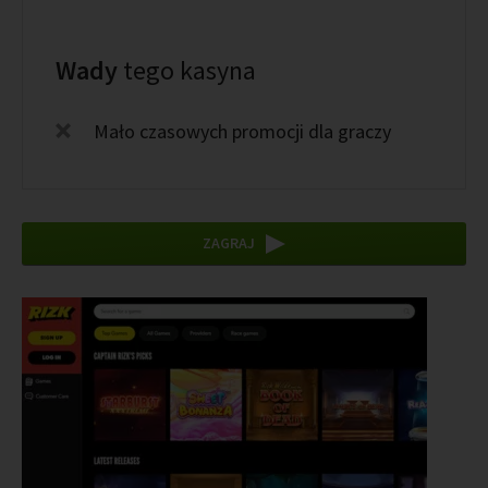
Wady
tego kasyna
Mało czasowych promocji dla graczy
ZAGRAJ