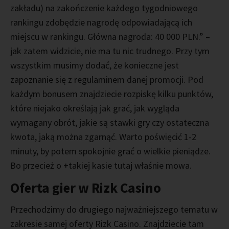
zakładu) na zakończenie każdego tygodniowego
rankingu zdobędzie nagrodę odpowiadającą ich
miejscu w rankingu. Główna nagroda: 40 000 PLN.” –
jak zatem widzicie, nie ma tu nic trudnego. Przy tym
wszystkim musimy dodać, że konieczne jest
zapoznanie się z regulaminem danej promocji. Pod
każdym bonusem znajdziecie rozpiskę kilku punktów,
które niejako określają jak grać, jak wygląda
wymagany obrót, jakie są stawki gry czy ostateczna
kwota, jaką można zgarnąć. Warto poświęcić 1-2
minuty, by potem spokojnie grać o wielkie pieniądze.
Bo przecież o +takiej kasie tutaj właśnie mowa.
Oferta gier w Rizk Casino
Przechodzimy do drugiego najważniejszego tematu w
zakresie samej oferty Rizk Casino. Znajdziecie tam