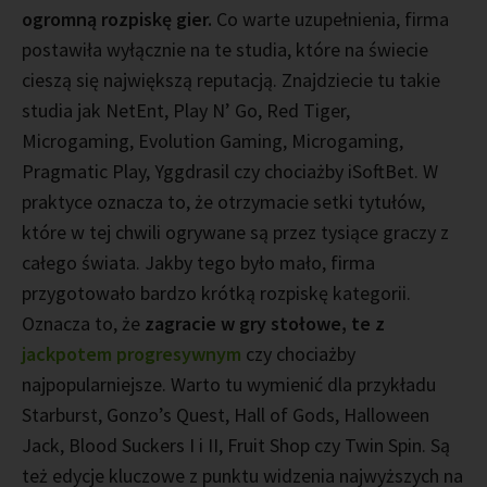
ogromną rozpiskę gier.
Co warte uzupełnienia, firma
postawiła wyłącznie na te studia, które na świecie
cieszą się największą reputacją. Znajdziecie tu takie
studia jak NetEnt, Play N’ Go, Red Tiger,
Microgaming, Evolution Gaming, Microgaming,
Pragmatic Play, Yggdrasil czy chociażby iSoftBet. W
praktyce oznacza to, że otrzymacie setki tytułów,
które w tej chwili ogrywane są przez tysiące graczy z
całego świata. Jakby tego było mało, firma
przygotowało bardzo krótką rozpiskę kategorii.
Oznacza to, że
zagracie w gry stołowe, te z
jackpotem progresywnym
czy chociażby
najpopularniejsze. Warto tu wymienić dla przykładu
Starburst, Gonzo’s Quest, Hall of Gods, Halloween
Jack, Blood Suckers I i II, Fruit Shop czy Twin Spin. Są
też edycje kluczowe z punktu widzenia najwyższych na