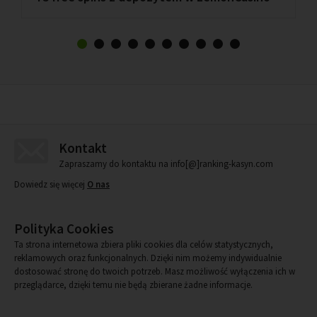
Kontakt
Zapraszamy do kontaktu na info[@]ranking-kasyn.com
Dowiedz się więcej
O nas
Polityka Cookies
Ta strona internetowa zbiera pliki cookies dla celów statystycznych,
reklamowych oraz funkcjonalnych. Dzięki nim możemy indywidualnie
dostosować stronę do twoich potrzeb. Masz możliwość wyłączenia ich w
przeglądarce, dzięki temu nie będą zbierane żadne informacje.