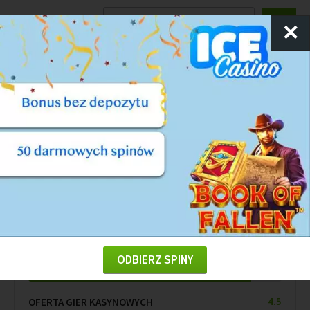
Ranking
Kasyn
✕
KASYNO ONLINE
OPINIE O KASYNACH
Kasyno internetowe Rizk - opinie
ekspertów i graczy
/5
Podsumowanie kasyna
Rizk
4.4
BONUS KASYNOWY NA START
ODBIERZ SPINY
4.5
OFERTA GIER KASYNOWYCH