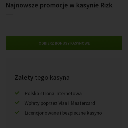
Najnowsze promocje w kasynie Rizk
ODBIERZ BONUSY KASYNOWE
Zalety
tego kasyna
Polska strona internetowa
Wpłaty poprzez Visa i Mastercard
Licencjonowane i bezpieczne kasyno