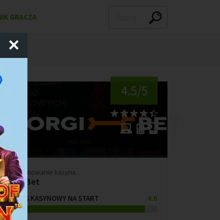
IK GRACZA
✕
4.5
/5
Podsumowanie kasyna
CorgiBet
BONUS KASYNOWY NA START
4.6