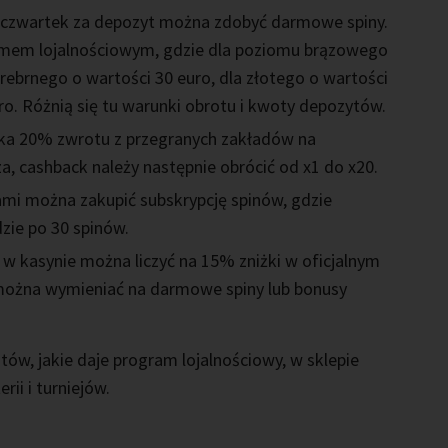
 czwartek za depozyt można zdobyć darmowe spiny.
ramem lojalnościowym, gdzie dla poziomu brązowego
srebrnego o wartości 30 euro, dla złotego o wartości
ro. Różnią się tu warunki obrotu i kwoty depozytów.
eka 20% zwrotu z przegranych zakładów na
, cashback należy następnie obrócić od x1 do x20.
ami można zakupić subskrypcję spinów, gdzie
dzie po 30 spinów.
w kasynie można liczyć na 15% zniżki w oficjalnym
można wymieniać na darmowe spiny lub bonusy
tów, jakie daje program lojalnościowy, w sklepie
ii i turniejów.