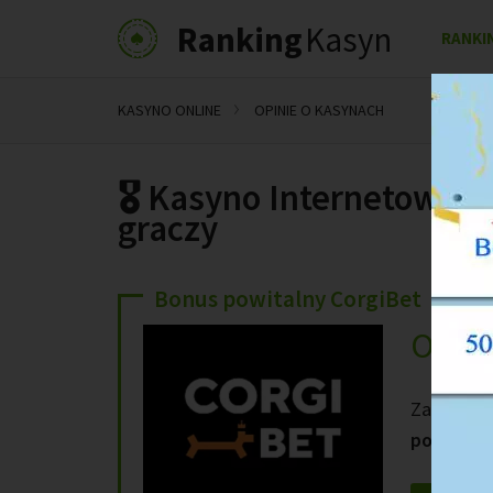
Ranking
Kasyn
RANKI
KASYNO ONLINE
OPINIE O KASYNACH
🎖️ Kasyno Internetowe C
graczy
Bonus powitalny CorgiBet
Odbie
Zarejestru
powitalny