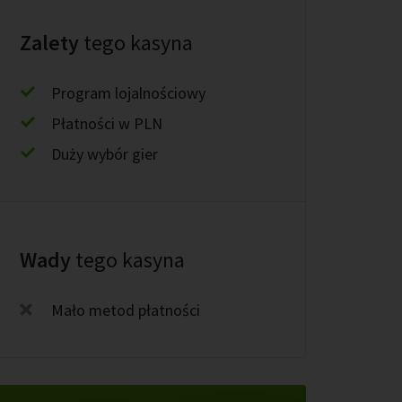
Zalety
tego kasyna
Program lojalnościowy
Płatności w PLN
Duży wybór gier
Wady
tego kasyna
Mało metod płatności