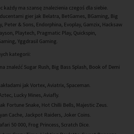
ęc każdy ma szansę znalezienia czegoś dla siebie.
oducentami gier jak Belatra, BetGames, BGaming, Big
y, Peter & Sons, Endorphina, Evoplay, Gamzix, Hacksaw
son, Playtech, Pragmatic Play, Quickspin,
Gaming, Yggdrasil Gaming.
ych kategorii:
na znaleźć Sugar Rush, Big Bass Splash, Book of Demi
zakładami jak Vortex, Aviatrix, Spaceman.
Aztec, Lucky Mines, Aviafly.
ak Fortune Snake, Hot Chilli Bells, Majestic Zeus.
yan Cache, Jackpot Raiders, Joker Coins.
fari 50 000, Frog Princess, Scratch Dice.