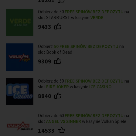
Odbierz do 50
FREE SPINÓW BEZ DEPOZYTU
na
slot STARBURST w kasynie
VERDE
9433
Odbierz
50 FREE SPINÓW BEZ DEPOZYTU
na
slot Book of Dead
9309
Odbierz do 50
FREE SPINÓW BEZ DEPOZYTU
na
slot
FIRE JOKER
w kasynie
ICE CASINO
8840
Odbierz do 60
FREE SPINÓW BEZ DEPOZYTU
na
slot
ANGEL VS SINNER
w kasynie Vulkan Spiele
14533