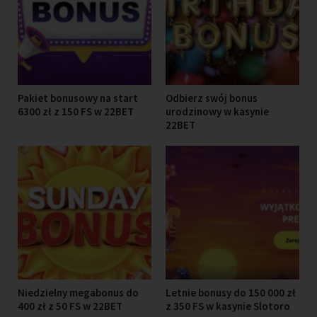
Pakiet bonusowy na start
Odbierz swój bonus
6300 zł z 150 FS w 22BET
urodzinowy w kasynie
22BET
Niedzielny megabonus do
Letnie bonusy do 150 000 zł
400 zł z 50 FS w 22BET
z 350 FS w kasynie Slotoro