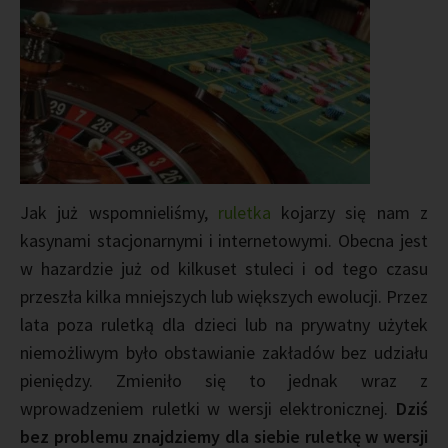
Jak już wspomnieliśmy,
ruletka
kojarzy się nam z
kasynami stacjonarnymi i internetowymi. Obecna jest
w hazardzie już od kilkuset stuleci i od tego czasu
przeszła kilka mniejszych lub większych ewolucji. Przez
lata poza ruletką dla dzieci lub na prywatny użytek
niemożliwym było obstawianie zakładów bez udziału
pieniędzy. Zmieniło się to jednak wraz z
wprowadzeniem ruletki w wersji elektronicznej.
Dziś
bez problemu znajdziemy dla siebie ruletkę w wersji