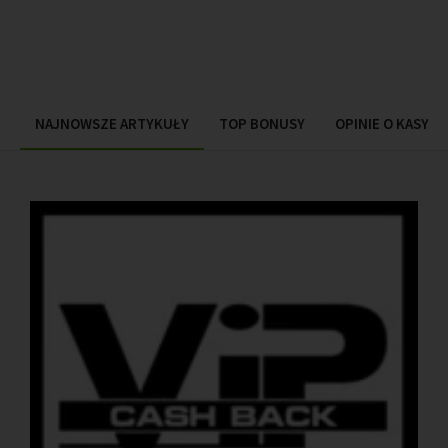
NAJNOWSZE ARTYKUŁY
TOP BONUSY
OPINIE O KASYN