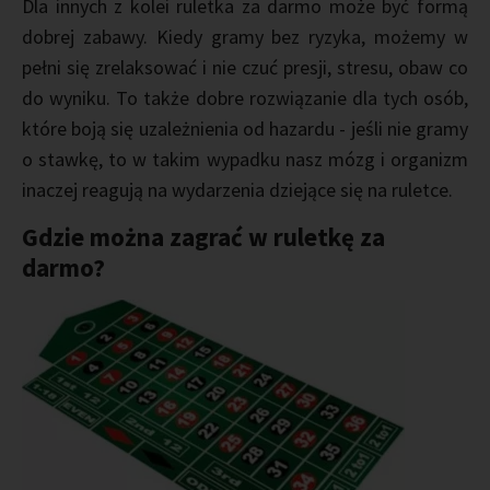
Dla innych z kolei ruletka za darmo może być formą
dobrej zabawy. Kiedy gramy bez ryzyka, możemy w
pełni się zrelaksować i nie czuć presji, stresu, obaw co
do wyniku. To także dobre rozwiązanie dla tych osób,
które boją się uzależnienia od hazardu - jeśli nie gramy
o stawkę, to w takim wypadku nasz mózg i organizm
inaczej reagują na wydarzenia dziejące się na ruletce.
Gdzie można zagrać w ruletkę za
darmo?