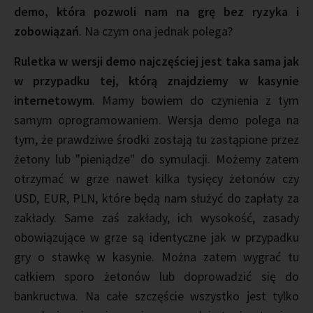
demo, która pozwoli nam na grę bez ryzyka i
zobowiązań
. Na czym ona jednak polega?
Ruletka w wersji demo najczęściej jest taka sama jak
w przypadku tej, którą znajdziemy w kasynie
internetowym
. Mamy bowiem do czynienia z tym
samym oprogramowaniem. Wersja demo polega na
tym, że prawdziwe środki zostają tu zastąpione przez
żetony lub "pieniądze" do symulacji. Możemy zatem
otrzymać w grze nawet kilka tysięcy żetonów czy
USD, EUR, PLN, które będą nam służyć do zapłaty za
zakłady. Same zaś zakłady, ich wysokość, zasady
obowiązujące w grze są identyczne jak w przypadku
gry o stawkę w kasynie. Można zatem wygrać tu
całkiem sporo żetonów lub doprowadzić się do
bankructwa. Na całe szczęście wszystko jest tylko