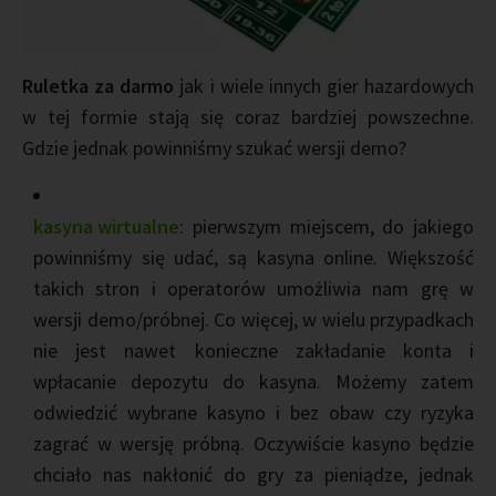
Ruletka za darmo
jak i wiele innych gier hazardowych
w tej formie stają się coraz bardziej powszechne.
Gdzie jednak powinniśmy szukać wersji demo?
kasyna wirtualne
: pierwszym miejscem, do jakiego
powinniśmy się udać, są kasyna online. Większość
takich stron i operatorów umożliwia nam grę w
wersji demo/próbnej. Co więcej, w wielu przypadkach
nie jest nawet konieczne zakładanie konta i
wpłacanie depozytu do kasyna. Możemy zatem
odwiedzić wybrane kasyno i bez obaw czy ryzyka
zagrać w wersję próbną. Oczywiście kasyno będzie
chciało nas nakłonić do gry za pieniądze, jednak