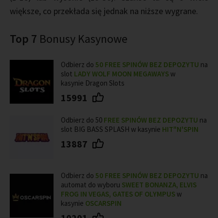
większe, co przekłada się jednak na niższe wygrane.
Top 7
Bonusy Kasynowe
Odbierz do
50 FREE SPINÓW BEZ DEPOZYTU
na
slot
LADY WOLF MOON MEGAWAYS
w
kasynie Dragon Slots
15991
Odbierz do 50
FREE SPINÓW BEZ DEPOZYTU
na
slot BIG BASS SPLASH w kasynie
HIT"N'SPIN
13887
Odbierz do
50
FREE SPINÓW BEZ DEPOZYTU
na
automat do wyboru
SWEET BONANZA, ELVIS
FROG IN VEGAS, GATES OF OLYMPUS
w
kasynie
OSCARSPIN
10201