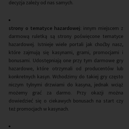
decyzja zależy od nas samych.
strony o tematyce hazardowej
: innym miejscem z
darmową ruletką są strony poświęcone tematyce
hazardowej. Istnieje wiele portali jak choćby nasz,
które zajmują się kasynami, grami, promocjami i
bonusami. Udostępniają one przy tym darmowe gry
hazardowe, które otrzymali od producentów lub
konkretnych kasyn. Wchodzimy do takiej gry często
niczym tylnymi drzwiami do kasyna, jednak wciąż
możemy grać za darmo. Przy okazji można
dowiedzieć się o ciekawych bonusach na start czy
też promocjach w kasynach.