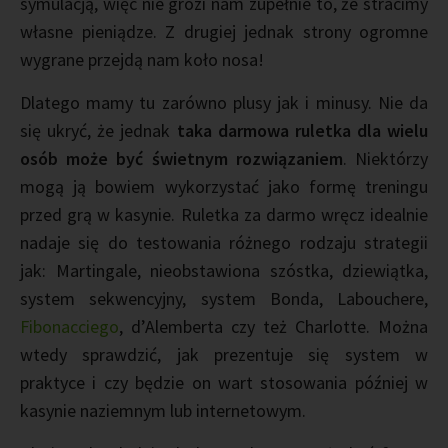
symulacją, więc nie grozi nam zupełnie to, że stracimy
własne pieniądze. Z drugiej jednak strony ogromne
wygrane przejdą nam koło nosa!
Dlatego mamy tu zarówno plusy jak i minusy. Nie da
się ukryć, że jednak
taka darmowa ruletka dla wielu
osób może być świetnym rozwiązaniem
. Niektórzy
mogą ją bowiem wykorzystać jako formę treningu
przed grą w kasynie. Ruletka za darmo wręcz idealnie
nadaje się do testowania różnego rodzaju strategii
jak: Martingale, nieobstawiona szóstka, dziewiątka,
system sekwencyjny, system Bonda, Labouchere,
Fibonacciego
, d’Alemberta czy też Charlotte. Można
wtedy sprawdzić, jak prezentuje się system w
praktyce i czy będzie on wart stosowania później w
kasynie naziemnym lub internetowym.