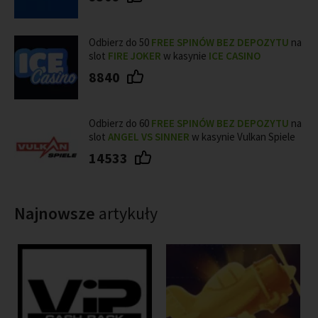
Odbierz do 50
FREE SPINÓW BEZ DEPOZYTU
na
slot
FIRE JOKER
w kasynie
ICE CASINO
8840
Odbierz do 60
FREE SPINÓW BEZ DEPOZYTU
na
slot
ANGEL VS SINNER
w kasynie Vulkan Spiele
14533
Najnowsze
artykuły