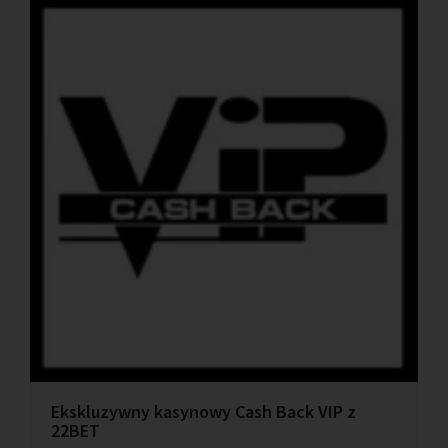
Ekskluzywny kasynowy Cash Back VIP z
22BET