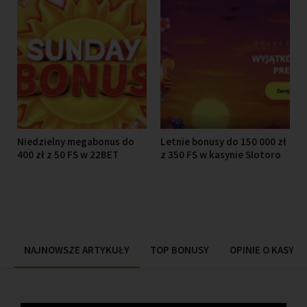
Niedzielny megabonus do
Letnie bonusy do 150 000 zł
400 zł z 50 FS w 22BET
z 350 FS w kasynie Slotoro
NAJNOWSZE ARTYKUŁY
TOP BONUSY
OPINIE O KASYN