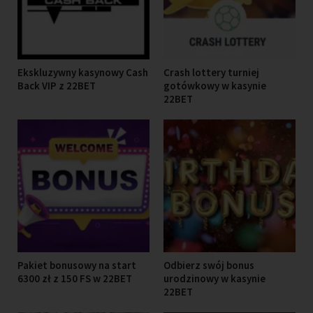
Ekskluzywny kasynowy Cash
Crash lottery turniej
Back VIP z 22BET
gotówkowy w kasynie
22BET
Pakiet bonusowy na start
Odbierz swój bonus
6300 zł z 150 FS w 22BET
urodzinowy w kasynie
22BET