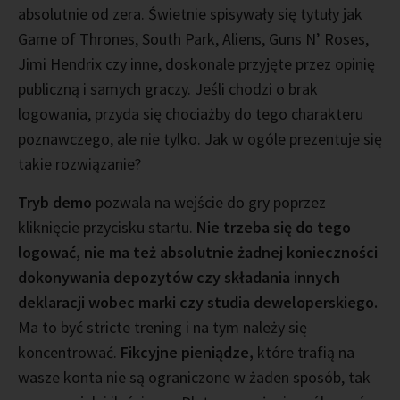
absolutnie od zera. Świetnie spisywały się tytuły jak
Game of Thrones, South Park, Aliens, Guns N’ Roses,
Jimi Hendrix czy inne, doskonale przyjęte przez opinię
publiczną i samych graczy. Jeśli chodzi o brak
logowania, przyda się chociażby do tego charakteru
poznawczego, ale nie tylko. Jak w ogóle prezentuje się
takie rozwiązanie?
Tryb demo
pozwala na wejście do gry poprzez
kliknięcie przycisku startu.
Nie trzeba się do tego
logować, nie ma też absolutnie żadnej konieczności
dokonywania depozytów czy składania innych
deklaracji wobec marki czy studia deweloperskiego.
Ma to być stricte trening i na tym należy się
koncentrować.
Fikcyjne pieniądze,
które trafią na
wasze konta nie są ograniczone w żaden sposób, tak