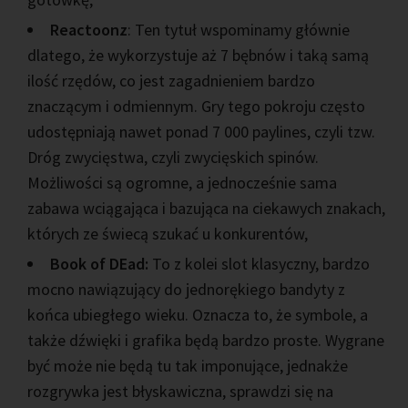
Reactoonz
: Ten tytuł wspominamy głównie
dlatego, że wykorzystuje aż 7 bębnów i taką samą
ilość rzędów, co jest zagadnieniem bardzo
znaczącym i odmiennym. Gry tego pokroju często
udostępniają nawet ponad 7 000 paylines, czyli tzw.
Dróg zwycięstwa, czyli zwycięskich spinów.
Możliwości są ogromne, a jednocześnie sama
zabawa wciągająca i bazująca na ciekawych znakach,
których ze świecą szukać u konkurentów,
Book of DEad:
To z kolei slot klasyczny, bardzo
mocno nawiązujący do jednorękiego bandyty z
końca ubiegłego wieku. Oznacza to, że symbole, a
także dźwięki i grafika będą bardzo proste. Wygrane
być może nie będą tu tak imponujące, jednakże
rozgrywka jest błyskawiczna, sprawdzi się na