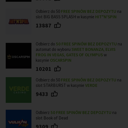
Odbierz do 50
FREE SPINÓW BEZ DEPOZYTU
na
slot BIG BASS SPLASH w kasynie
HIT"N'SPIN
13887
Odbierz do
50
FREE SPINÓW BEZ DEPOZYTU
na
automat do wyboru
SWEET BONANZA, ELVIS
FROG IN VEGAS, GATES OF OLYMPUS
w
kasynie
OSCARSPIN
10201
Odbierz do 50
FREE SPINÓW BEZ DEPOZYTU
na
slot STARBURST w kasynie
VERDE
9433
Odbierz
50 FREE SPINÓW BEZ DEPOZYTU
na
slot Book of Dead
9309