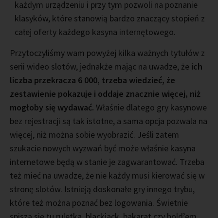
każdym urządzeniu i przy tym pozwoli na poznanie
klasyków, które stanowią bardzo znaczący stopień z
całej oferty każdego kasyna internętowego.
Przytoczyliśmy wam powyżej kilka ważnych tytułów z
serii wideo slotów, jednakże mając na uwadze, że
ich
liczba przekracza 6 000, trzeba wiedzieć, że
zestawienie pokazuje i oddaje znacznie więcej, niż
mogłoby się wydawać.
Właśnie dlatego gry kasynowe
bez rejestracji są tak istotne, a sama opcja pozwala na
więcej, niż można sobie wyobrazić. Jeśli zatem
szukacie nowych wyzwań być może właśnie kasyna
internetowe będą w stanie je zagwarantować. Trzeba
też mieć na uwadze, że nie każdy musi kierować się w
stronę slotów. Istnieją doskonałe gry innego trybu,
które też można poznać bez logowania. Świetnie
spiszą się tu ruletka, blackjack, bakarat czy hold’em,