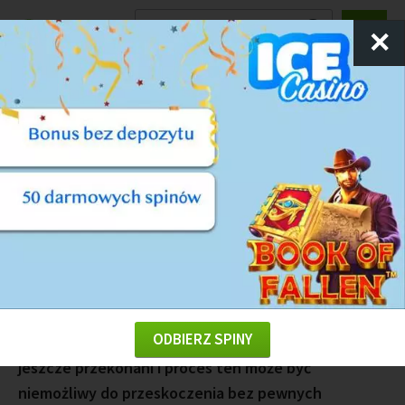
Ranking
Kasyn
✕
KASYNO ONLINE
GRY KASYNOWE
Gry kasynowe bez rejestracji
Gry kasynowe
przyciągają coraz to większe
zainteresowane. Składa się na to wiele czynników, w
tym na pewno rozwój samych tytułów, atrakcyjne
promocje oraz prostota w użytkowaniu
poszczególnych witryn czy aplikacji.
Kasyna
ODBIERZ SPINY
doskonale rozumieją jednak, że nie wszyscy są
jeszcze przekonani i proces ten może być
niemożliwy do przeskoczenia bez pewnych