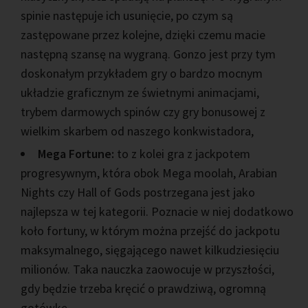
spinie następuje ich usunięcie, po czym są
zastępowane przez kolejne, dzięki czemu macie
następną szansę na wygraną. Gonzo jest przy tym
doskonałym przykładem gry o bardzo mocnym
układzie graficznym ze świetnymi animacjami,
trybem darmowych spinów czy gry bonusowej z
wielkim skarbem od naszego konkwistadora,
Mega Fortune:
to z kolei gra z jackpotem
progresywnym, która obok Mega moolah, Arabian
Nights czy Hall of Gods postrzegana jest jako
najlepsza w tej kategorii. Poznacie w niej dodatkowo
koło fortuny, w którym można przejść do jackpotu
maksymalnego, sięgającego nawet kilkudziesięciu
milionów. Taka nauczka zaowocuje w przyszłości,
gdy będzie trzeba kręcić o prawdziwą, ogromną
gotówkę,