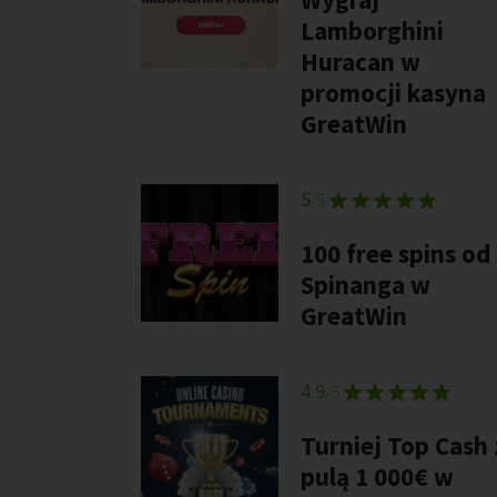
Lamborghini
Huracan w
promocji kasyna
GreatWin
5
/5
100 free spins od
Spinanga w
GreatWin
4.9
/5
Turniej Top Cash 
pulą 1 000€ w