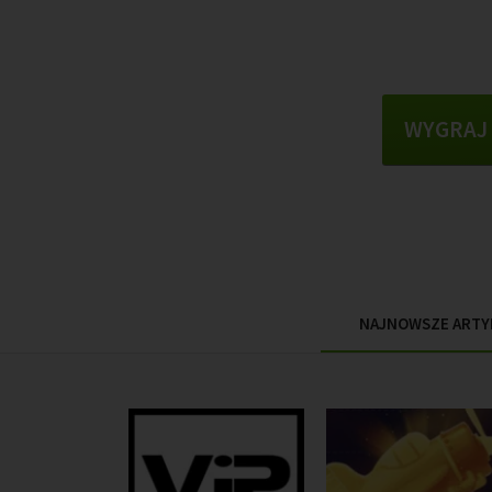
WYGRAJ 
NAJNOWSZE ARTY