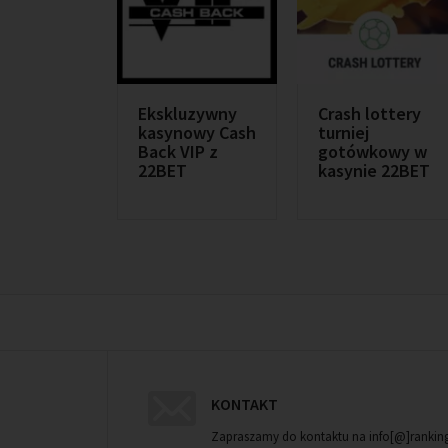
Ekskluzywny
Crash lottery
kasynowy Cash
turniej
Back VIP z
gotówkowy w
22BET
kasynie 22BET
KONTAKT
Zapraszamy do kontaktu na info[@]rankin