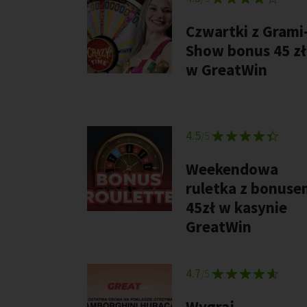
Czwartki z Grami
Show bonus 45 zł
w GreatWin
4.5
/5
Weekendowa
ruletka z bonuse
45zł w kasynie
GreatWin
4.7
/5
Wygraj