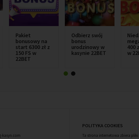
Pakiet
Odbierz swój
Nied
bonusowy na
bonus
mega
start 6300 zł z
urodzinowy w
400 z
150 FS w
kasynie 22BET
w 22
22BET
POLITYKA COOKIES
g-kasyn.com
Ta strona internetowa zbiera plik