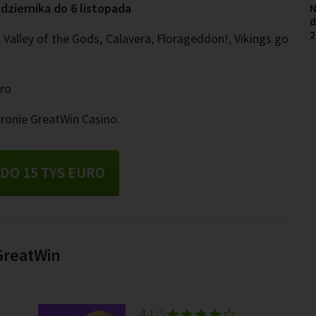
ziernika do 6 listopada
N
d
2
 Valley of the Gods, Calavera, Florageddon!, Vikings go
uro
ronie GreatWin Casino.
DO 15 TYS EURO
GreatWin
4.1
/5