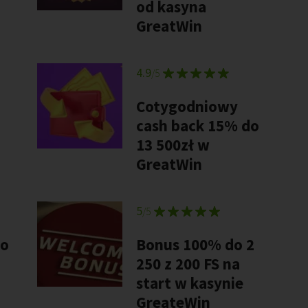
od kasyna
GreatWin
4.9
/5
Cotygodniowy
cash back 15% do
13 500zł w
GreatWin
5
/5
wo
Bonus 100% do 2
250 z 200 FS na
start w kasynie
GreateWin