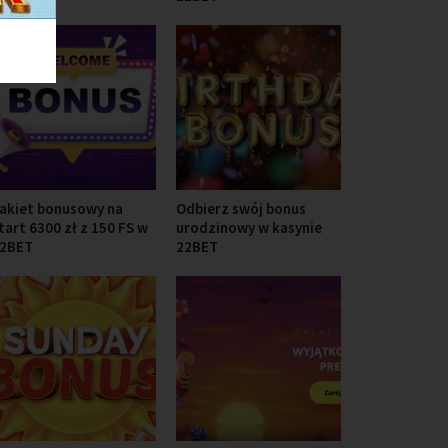
akiet bonusowy na
Odbierz swój bonus
tart 6300 zł z 150 FS w
urodzinowy w kasynie
2BET
22BET