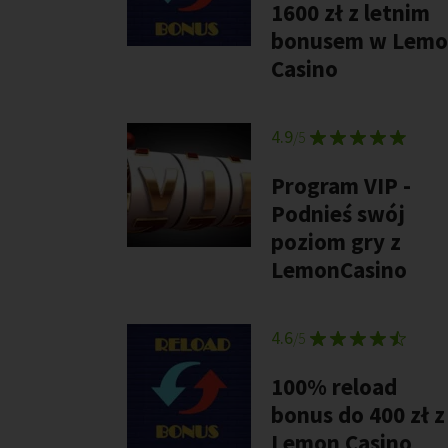
1600 zł z letnim
bonusem w Lem
Casino
4.9
/5
Program VIP -
Podnieś swój
poziom gry z
LemonCasino
4.6
/5
100% reload
bonus do 400 zł z
Lemon Casino