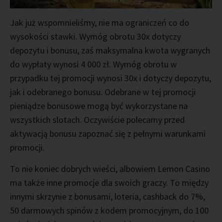
Jak już wspomnieliśmy, nie ma ograniczeń co do
wysokości stawki. Wymóg obrotu 30x dotyczy
depozytu i bonusu, zaś maksymalna kwota wygranych
do wypłaty wynosi 4 000 zł. Wymóg obrotu w
przypadku tej promocji wynosi 30x i dotyczy depozytu,
jak i odebranego bonusu. Odebrane w tej promocji
pieniądze bonusowe mogą być wykorzystane na
wszystkich slotach. Oczywiście polecamy przed
aktywacją bonusu zapoznać się z pełnymi warunkami
promocji.
To nie koniec dobrych wieści, albowiem Lemon Casino
ma także inne promocje dla swoich graczy. To między
innymi skrzynie z bonusami, loteria, cashback do 7%,
50 darmowych spinów z kodem promocyjnym, do 100