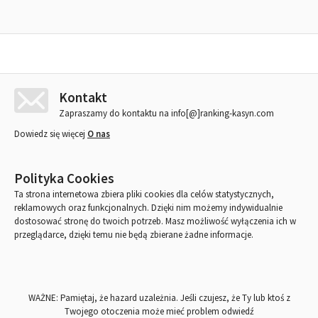
Kontakt
Zapraszamy do kontaktu na info[@]ranking-kasyn.com
Dowiedz się więcej
O nas
Polityka Cookies
Ta strona internetowa zbiera pliki cookies dla celów statystycznych,
reklamowych oraz funkcjonalnych. Dzięki nim możemy indywidualnie
dostosować stronę do twoich potrzeb. Masz możliwość wyłączenia ich w
przeglądarce, dzięki temu nie będą zbierane żadne informacje.
WAŻNE: Pamiętaj, że hazard uzależnia. Jeśli czujesz, że Ty lub ktoś z
Twojego otoczenia może mieć problem odwiedź