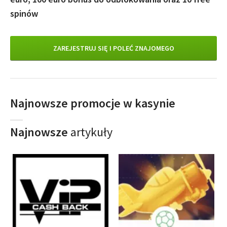
spinów
ZAREJESTRUJ SIĘ I POLEĆ ZNAJOMEGO
Najnowsze promocje w kasynie
Najnowsze
artykuły