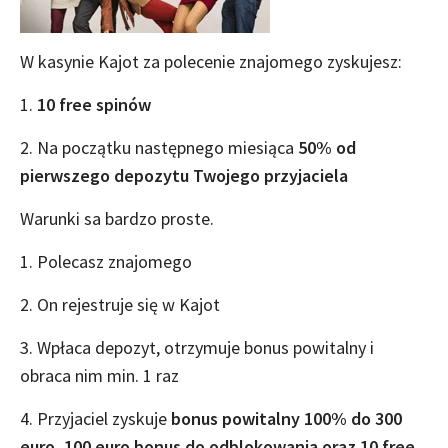
W kasynie Kajot za polecenie znajomego zyskujesz:
1.
10 free spinów
2. Na początku następnego miesiąca
50% od
pierwszego depozytu Twojego przyjaciela
Warunki sa bardzo proste.
1. Polecasz znajomego
2. On rejestruje się w Kajot
3. Wpłaca depozyt, otrzymuje bonus powitalny i
obraca nim min. 1 raz
4. Przyjaciel zyskuje
bonus powitalny 100% do 300
euro, 100 euro bonus do odblokowania oraz 10 free