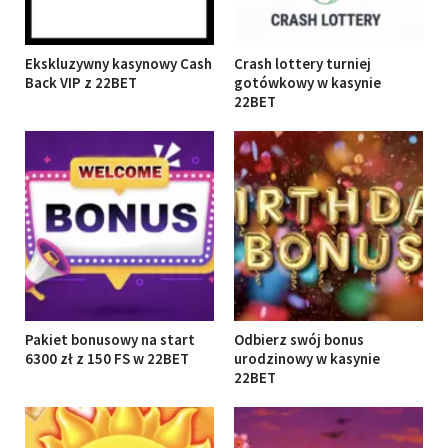
Ekskluzywny kasynowy Cash
Crash lottery turniej
Back VIP z 22BET
gotówkowy w kasynie
22BET
Pakiet bonusowy na start
Odbierz swój bonus
6300 zł z 150 FS w 22BET
urodzinowy w kasynie
22BET