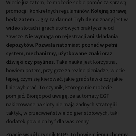
Wiecie już zatem, że możecie sobie pomóc za sprawą
promocji i konkretnych regulaminów.
Kolejną sprawą
będą zatem… gry za darmo! Tryb demo
znany jest w
wideo slotach i grach stołowych praktycznie od
zawsze.
Nie wymaga on rejestracji ani składania
depozytów. Pozwala natomiast poznać w pełni
system, mechanizmy, użytkowane znaki oraz
dźwięki czy paylines.
Taka nauka jest korzystna,
bowiem potem, przy grze za realne pieniądze, wiecie
lepiej, czym się kierować, jakie grać stawki czy jakie
linie wybierać. To czynnik, którego nie możecie
pomijać. Biorąc pod uwagę, że automaty EGT
nakierowane na sloty nie mają żadnych strategii i
taktyk, w przeciwieństwie do gier stołowych, taki
dodatek powinien być dla was cenny.
Znacie współczynnik RTP? To bowiem jemu chcemy