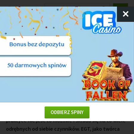
Ranking
Kasyn
✕
Czy można oszukać automaty
hazardowe EGT?
Pytania o potencjalne oszustwa pojawiają się
niezwykle często. Wystarczy wejść na pierwsze lepsze
forum o wideo slotach i
kasynach internetowych
, by
znaleźć potencjalne wskazówki lub dokładne strategie
z tego zakresu.
Czy jednak naprawdę można oszukać
operatora?
Wykiwać studia deweloperskie? Osoby,
które szukają takich rozwiązań musimy zmartwić,
w
ODBIERZ SPINY
praktyce nie jest to możliwe i składa się na to wiele
odrębnych od siebie czynników. EGT, jako twórca