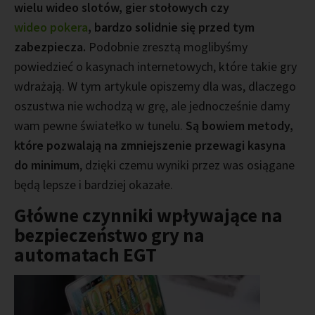
wielu wideo slotów, gier stołowych czy
wideo pokera
, bardzo solidnie się przed tym
zabezpiecza.
Podobnie zresztą moglibyśmy
powiedzieć o kasynach internetowych, które takie gry
wdrażają. W tym artykule opiszemy dla was, dlaczego
oszustwa nie wchodzą w grę, ale jednocześnie damy
wam pewne światełko w tunelu.
Są bowiem metody,
które pozwalają na zmniejszenie przewagi kasyna
do minimum
, dzięki czemu wyniki przez was osiągane
będą lepsze i bardziej okazałe.
Główne czynniki wpływające na
bezpieczeństwo gry na
automatach EGT