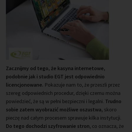
Zacznijmy od tego, że kasyna internetowe,
podobnie jak i studio EGT jest odpowiednio
licencjonowane.
Pokazuje nam to, że przeszli przez
szereg odpowiednich procedur, dzięki czemu można
powiedzieć, że są w pełni bezpieczni i legalni.
Trudno
sobie zatem wyobrazić możliwe oszustwa,
skoro
pieczę nad całym procesem sprawuje kilka instytucji.
Do tego dochodzi szyfrowanie stron
, co oznacza, że