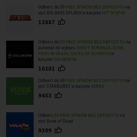
Odbierz do 50
FREE SPINÓW BEZ DEPOZYTU
na
slot BIG BASS SPLASH w kasynie
HIT"N'SPIN
13887
Odbierz do
50
FREE SPINÓW BEZ DEPOZYTU
na
automat do wyboru
SWEET BONANZA, ELVIS
FROG IN VEGAS, GATES OF OLYMPUS
w
kasynie
OSCARSPIN
10201
Odbierz do 50
FREE SPINÓW BEZ DEPOZYTU
na
slot STARBURST w kasynie
VERDE
9433
Odbierz
50 FREE SPINÓW BEZ DEPOZYTU
na
slot Book of Dead
9309