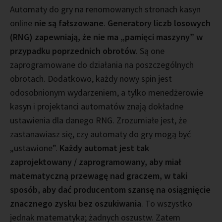
Automaty do gry na renomowanych stronach kasyn
online
nie są fałszowane
.
Generatory liczb losowych
(RNG) zapewniają, że nie ma „pamięci maszyny” w
przypadku poprzednich obrotów
. Są one
zaprogramowane do działania na poszczególnych
obrotach. Dodatkowo, każdy nowy spin jest
odosobnionym wydarzeniem, a tylko menedżerowie
kasyn i projektanci automatów znają dokładne
ustawienia dla danego RNG. Zrozumiałe jest, że
zastanawiasz się, czy automaty do gry mogą być
„ustawione”.
Każdy automat jest tak
zaprojektowany / zaprogramowany, aby miał
matematyczną przewagę nad graczem, w taki
sposób, aby dać producentom szansę na osiągnięcie
znacznego zysku bez oszukiwania
. To wszystko
jednak matematyka; żadnych oszustw. Zatem