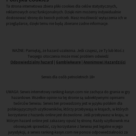
Ta strona internetowa zbiera pliki cookies dla celów statystycznych,
reklamowych oraz funkcjonalnych. Dzięki nim możemy indywidualnie
dostosować stronę do twoich potrzeb. Masz możliwość wyłączenia ich w
przeglądarce, dzięki temu nie będą zbierane żadne informacje.
WAŻNE: Pamiętaj, że hazard uzależnia. Jeśli czujesz, że Ty lub ktoś z
Twojego otoczenia może mieć problem odwiedź
Odpowiedzialny hazard
|
GambleAware
|
Anonimowi Hazardziści
Serwis dla osób pełnoletnich 18+
UWAGA: Serwis internetowy ranking-kasyn.com nie zachęca do grania w gry
hazardowe. Wszelkie opinie na tej stronie są subiektywnymi opiniami
twórców Serwisu. Serwis ten prowadzony jest w języku polskim dla
polskojęzycznych użytkowników, którzy przebywają w krajach, w których
korzystanie z hazardu online jest dozwolone. Jeśli przebywasz w kraju, w
którym hazard online jest zakazany opuść tę stronę. Każdy użytkownik ma
obowiązek sprawdzić, czy korzystanie z Serwisu jest legalne w jego
jurysdykcji, a serwis ranking-kasyn.com nie ponosi odpowiedzialności za