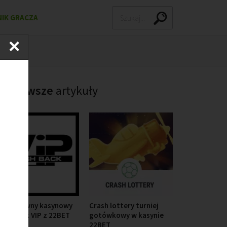
IK GRACZA
✕
Najnowsze
artykuły
kskluzywny kasynowy
Crash lottery turniej
ash Back VIP z 22BET
gotówkowy w kasynie
22BET