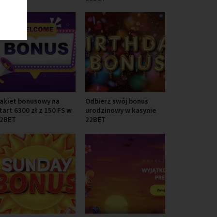
akiet bonusowy na
Odbierz swój bonus
tart 6300 zł z 150 FS w
urodzinowy w kasynie
2BET
22BET