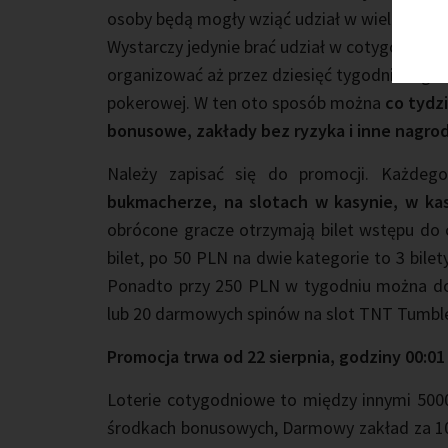
osoby będą mogły wziąć udział w wielkim l
Wystarczy jedynie brać udział w cotygodniow
organizować aż przez dziesięć tygodni. Zagra
pokerowej. W ten oto sposób można
co tydz
bonusowe, zakłady bez ryzyka i inne nagro
Należy zapisać się do promocji. Każdeg
bukmacherze, na slotach w kasynie, w ka
obrócone gracze otrzymają bilet wstępu do c
bilet, po 50 PLN na dwie kategorie to 3 bilet
Ponadto przy 250 PLN w tygodniu można d
lub 20 darmowych spinów na slot TNT Tumbl
Promocja trwa od 22 sierpnia, godziny 00:01
Loterie cotygodniowe to między innymi 500
środkach bonusowych, Darmowy zakład za 100