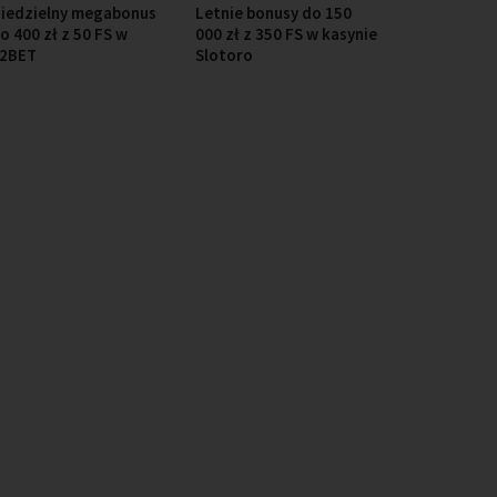
iedzielny megabonus
Letnie bonusy do 150
o 400 zł z 50 FS w
000 zł z 350 FS w kasynie
2BET
Slotoro