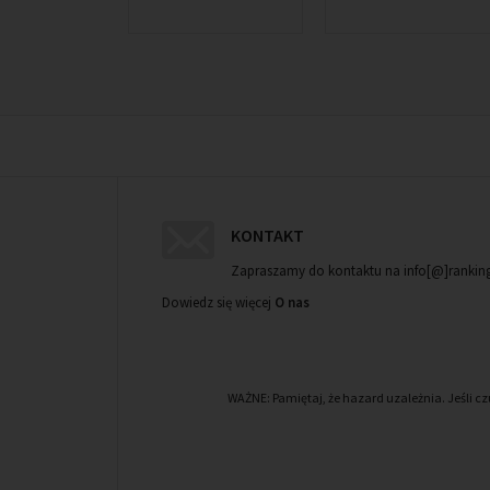
KONTAKT
Zapraszamy do kontaktu na info[@]rankin
Dowiedz się więcej
O nas
WAŻNE: Pamiętaj, że hazard uzależnia. Jeśli c