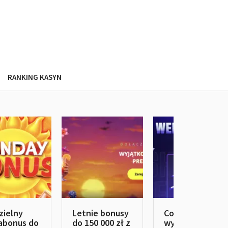
RANKING KASYN
zielny
Letnie bonusy
Cotygodniowy
bonus do
do 150 000 zł z
wyścig o