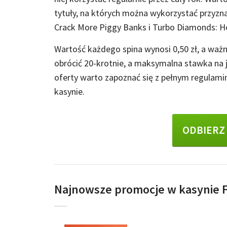
tytuły, na których można wykorzystać przyznan
Crack More Piggy Banks i Turbo Diamonds: H
Wartość każdego spina wynosi 0,50 zł, a ważn
obrócić 20-krotnie, a maksymalna stawka na j
oferty warto zapoznać się z pełnym regulam
kasynie.
ODBIERZ
Najnowsze promocje w kasynie F