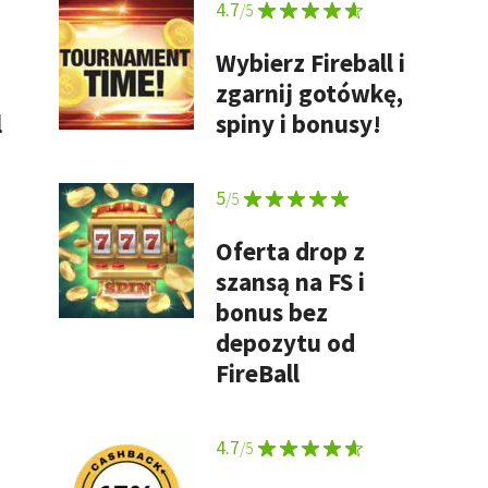
4.7
/5
Wybierz Fireball i
zgarnij gotówkę,
l
spiny i bonusy!
5
/5
Oferta drop z
szansą na FS i
bonus bez
depozytu od
FireBall
4.7
/5