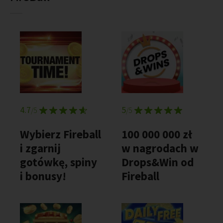
4.7
5
/5
/5
Wybierz Fireball
100 000 000 zł
i zgarnij
w nagrodach w
gotówkę, spiny
Drops&Win od
i bonusy!
Fireball