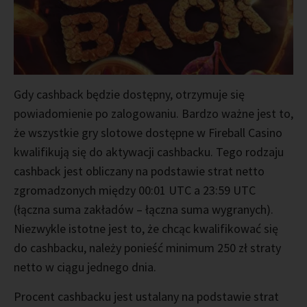
Gdy cashback będzie dostępny, otrzymuje się
powiadomienie po zalogowaniu. Bardzo ważne jest to,
że wszystkie gry slotowe dostępne w Fireball Casino
kwalifikują się do aktywacji cashbacku. Tego rodzaju
cashback jest obliczany na podstawie strat netto
zgromadzonych między 00:01 UTC a 23:59 UTC
(łączna suma zakładów – łączna suma wygranych).
Niezwykle istotne jest to, że chcąc kwalifikować się
do cashbacku, należy ponieść minimum 250 zł straty
netto w ciągu jednego dnia.
Procent cashbacku jest ustalany na podstawie strat