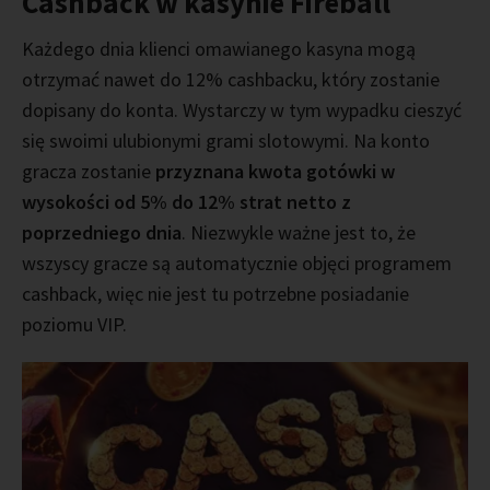
Cashback w kasynie Fireball
Każdego dnia klienci omawianego kasyna mogą
otrzymać nawet do 12% cashbacku, który zostanie
dopisany do konta. Wystarczy w tym wypadku cieszyć
się swoimi ulubionymi grami slotowymi. Na konto
gracza zostanie
przyznana kwota gotówki w
wysokości od 5% do 12% strat netto z
poprzedniego dnia
. Niezwykle ważne jest to, że
wszyscy gracze są automatycznie objęci programem
cashback, więc nie jest tu potrzebne posiadanie
poziomu VIP.