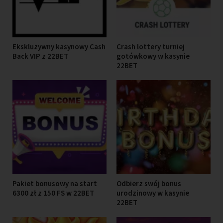
Ekskluzywny kasynowy Cash
Crash lottery turniej
Back VIP z 22BET
gotówkowy w kasynie
22BET
Pakiet bonusowy na start
Odbierz swój bonus
6300 zł z 150 FS w 22BET
urodzinowy w kasynie
22BET