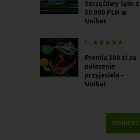
Szczęśliwy Spin z
50 000 PLN w
Unibet
5
/5
Premia 100 zł za
polecenie
przyjaciela -
Unibet
ODBIERZ