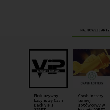
NAJNOWSZE ARTY
Ekskluzywny
Crash lottery
kasynowy Cash
turniej
Back VIP z
gotówkowy w
22BET
kasynie 22BET