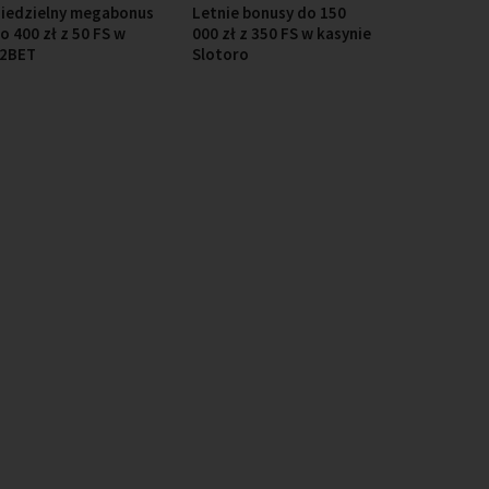
iedzielny megabonus
Letnie bonusy do 150
o 400 zł z 50 FS w
000 zł z 350 FS w kasynie
2BET
Slotoro