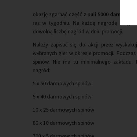
okazję zgarnąć
część z puli 5000 darmowy
raz w tygodniu. Na każdą nagrodę przyp
dowolną liczbę nagród w dniu promocji.
Należy zapisać się do akcji przez wyskak
wybranych gier w okresie promocji. Podczas
spinów. Nie ma tu minimalnego zakładu. 
nagród:
5 x 50 darmowych spinów
5 x 40 darmowych spinów
10 x 25 darmowych spinów
80 x 10 darmowych spinów
700 x 5 darmowych spinów