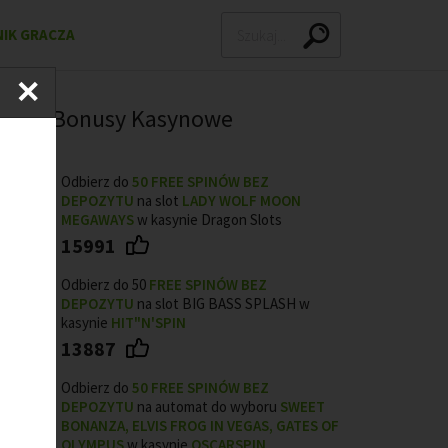
IK GRACZA
✕
Top 7
Bonusy Kasynowe
Odbierz do
50 FREE SPINÓW BEZ
DEPOZYTU
na slot
LADY WOLF MOON
MEGAWAYS
w kasynie Dragon Slots
15991
Odbierz do 50
FREE SPINÓW BEZ
DEPOZYTU
na slot BIG BASS SPLASH w
kasynie
HIT"N'SPIN
13887
Odbierz do
50
FREE SPINÓW BEZ
DEPOZYTU
na automat do wyboru
SWEET
BONANZA, ELVIS FROG IN VEGAS, GATES OF
OLYMPUS
w kasynie
OSCARSPIN