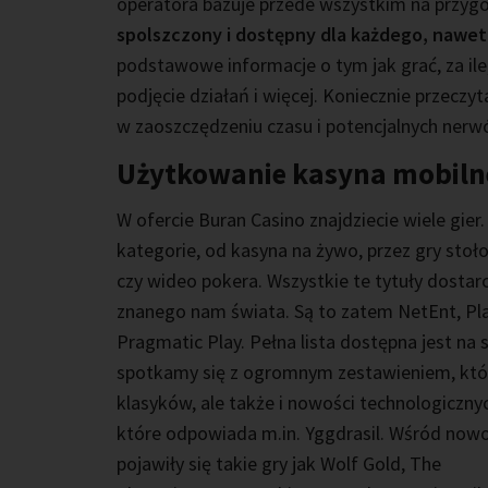
operatora bazuje przede wszystkim na przyg
spolszczony i dostępny dla każdego, nawet b
podstawowe informacje o tym jak grać, za ile
podjęcie działań i więcej. Koniecznie przecz
w zaoszczędzeniu czasu i potencjalnych nerw
Użytkowanie kasyna mobiln
W ofercie Buran Casino znajdziecie wiele gier
kategorie, od kasyna na żywo, przez gry stoło
czy wideo pokera. Wszystkie te tytuły dostar
znanego nam świata. Są to zatem NetEnt, Play 
Pragmatic Play. Pełna lista dostępna jest na 
spotkamy się z ogromnym zestawieniem, któr
klasyków, ale także i nowości technologiczny
które odpowiada m.in. Yggdrasil. Wśród nowo
pojawiły się takie gry jak Wolf Gold, The