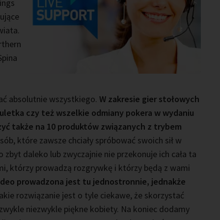
ings
wujące
wiata.
rthern
Spina
ać absolutnie wszystkiego.
W zakresie gier stołowych
 ruletka czy też wszelkie odmiany pokera w wydaniu
czyć także na 10 produktów związanych z trybem
osób, które zawsze chciały spróbować swoich sił w
zbyt daleko lub zwyczajnie nie przekonuje ich cała ta
mi, którzy prowadzą rozgrywkę i którzy będą z wami
ideo prowadzona jest tu jednostronnie, jednakże
kie rozwiązanie jest o tyle ciekawe, że skorzystać
zwykle niezwykle piękne kobiety. Na koniec dodamy