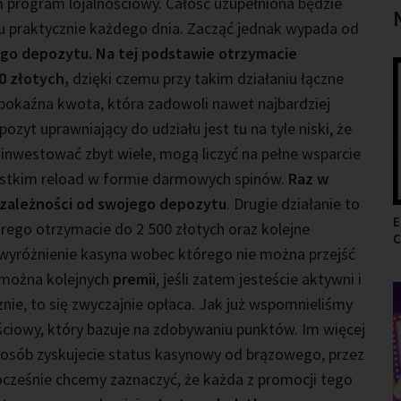
ym program lojalnościowy. Całość uzupełniona będzie
 tu praktycznie każdego dnia. Zacząć jednak wypada od
ego depozytu. Na tej podstawie otrzymacie
0 złotych,
dzięki czemu przy takim działaniu łączne
 pokaźna kwota, która zadowoli nawet najbardziej
zyt uprawniający do udziału jest tu na tyle niski, że
 inwestować zbyt wiele, mogą liczyć na pełne wsparcie
ystkim reload w formie darmowych spinów.
Raz w
 zależności od swojego depozytu
. Drugie działanie to
E
rego otrzymacie do 2 500 złotych oraz kolejne
C
e wyróżnienie kasyna wobec którego nie można przejść
 można kolejnych
premii
, jeśli zatem jesteście aktywni i
znie, to się zwyczajnie opłaca. Jak już wspomnieliśmy
ściowy, który bazuje na zdobywaniu punktów. Im więcej
sposób zyskujecie status kasynowy od brązowego, przez
ocześnie chcemy zaznaczyć, że każda z promocji tego