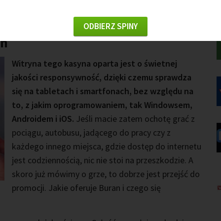
tkownik może być pewny swoich danych osobowych oraz
ODBIERZ SPINY
an
Witryna tego kasyna oparta jest o świetnej
jakości responsywność, dzięki czemu sprawdza
się na tabletach i smartfonach, bez względu na
to, z jakim oprogramowaniem, tak Windowsem,
Androidem i iOS.
Jeśli macie zatem ochotę grać z
pociągu, autobusu, jadącego do pracy czy z
każdego innego miejsca, gdzie dostęp do internetu
jest codziennością, nic nie stoi na przeszkodzie. A
skoro już mówimy o grze, to dobrze jest przejść do
promocji. Jakie oferuje Buran i czego się