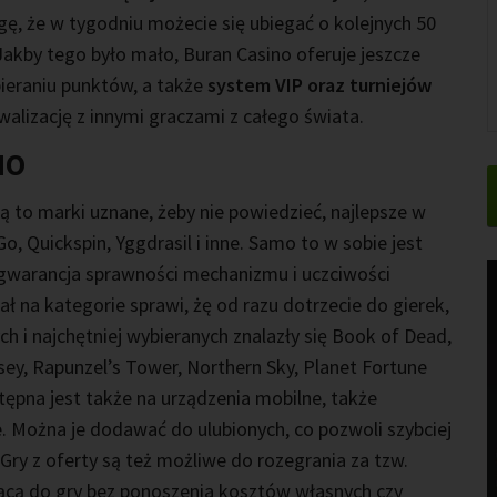
ę, że w tygodniu możecie się ubiegać o kolejnych 50
. Jakby tego było mało, Buran Casino oferuje jeszcze
zbieraniu punktów, a także
system VIP oraz turniejów
ywalizację z innymi graczami z całego świata.
NO
 to marki uznane, żeby nie powiedzieć, najlepsze w
o, Quickspin, Yggdrasil i inne. Samo to w sobie jest
gwarancja sprawności mechanizmu i uczciwości
ł na kategorie sprawi, żę od razu dotrzecie do gierek,
ch i najchętniej wybieranych znalazły się Book of Dead,
ey, Rapunzel’s Tower, Northern Sky, Planet Fortune
tępna jest także na urządzenia mobilne, także
ie. Można je dodawać do ulubionych, co pozwoli szybciej
 Gry z oferty są też możliwe do rozegrania za tzw.
ającą do gry bez ponoszenia kosztów własnych czy