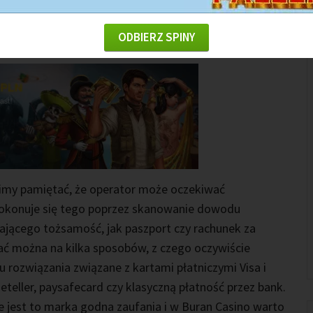
Polska, są systematycznie wdrażane i pierwsze tego
ODBIERZ SPINY
osimy pamiętać, że operator może oczekiwać
 dokonuje się tego poprzez skanowanie dowodu
jącego tożsamość, jak paszport czy rachunek za
ać można na kilka sposobów, z czego oczywiście
u rozwiązania związane z kartami płatniczymi Visa i
Neteller, paysafecard czy klasyczną płatność przez bank.
e jest to marka godna zaufania i w Buran Casino warto