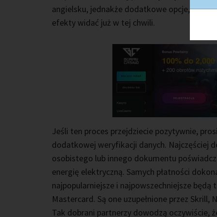
angielsku, jednakże dodatkowe opcje, w tym 
efekty widać już w tej chwili.
Jeśli ten proces przejdziecie pozytywnie, pr
dodatkowej weryfikacji danych. Najczęściej
osobistego lub innego dokumentu poświadcza
energię elektryczną. Samych płatności dokon
najpopularniejsze i najpowszechniejsze będą t
Mastercard. Są one uzupełnione przez Skrill, 
Tak dobrani partnerzy dowodzą oczywiście, ż