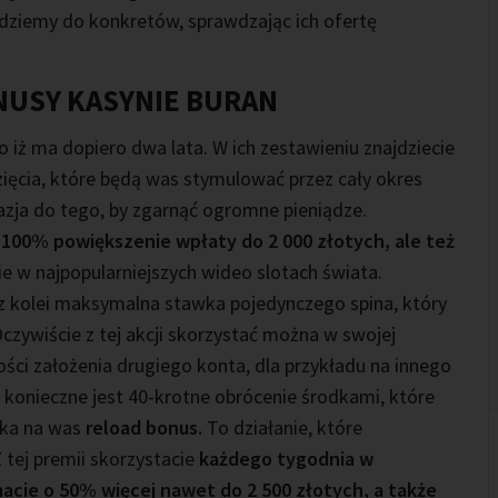
jdziemy do konkretów, sprawdzając ich ofertę
NUSY KASYNIE BURAN
 iż ma dopiero dwa lata. W ich zestawieniu znajdziecie
ięcia, które będą was stymulować przez cały okres
azja do tego, by zgarnąć ogromne pieniądze.
 100% powiększenie wpłaty do 2 000 złotych, ale też
ie w najpopularniejszych wideo slotach świata.
 z kolei maksymalna stawka pojedynczego spina, który
czywiście z tej akcji skorzystać można w swojej
ości założenia drugiego konta, dla przykładu na innego
e konieczne jest 40-krotne obrócenie środkami, które
eka na was
reload bonus.
To działanie, które
 tej premii skorzystacie
każdego tygodnia w
acie o 50% więcej nawet do 2 500 złotych, a także