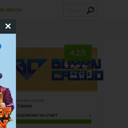
IK GRACZA
✕
4.2
/5
Podsumowanie kasyna
Buran Casino
BONUS KASYNOWY NA START
5