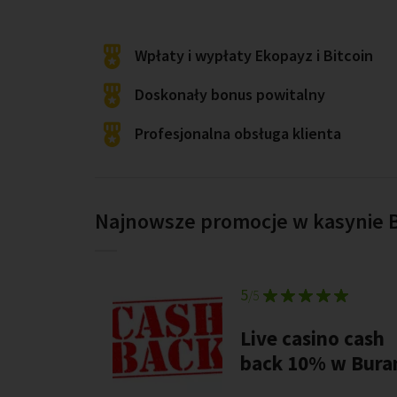
Wpłaty i wypłaty Ekopayz i Bitcoin
Doskonały bonus powitalny
Profesjonalna obsługa klienta
Najnowsze promocje w kasynie 
5
/5
Live casino cash
back 10% w Bura