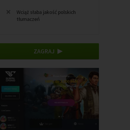
Wciąż słaba jakość polskich
tłumaczeń
ZAGRAJ