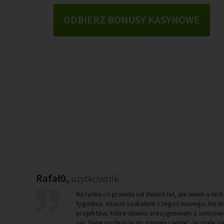
ODBIERZ BONUSY KASYNOWE
Rafał0,
użytkownik
Na rynku co prawda od dwóch lat, ale wiem o nic
tygodnia. Akurat szukałem czegoś nowego, bo mi
projektów, które dawno zrezygnowały z sensown
się, fajne podejście do sprawy i widać, że stale si