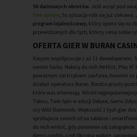
50 darmowych obrotów.
Jeśli wziąć pod uwag
free spinów
, to sytuacja robi się już ciekawa
program lojalnościowy
, który opiera się na 
przewidzianych dla tych, którzy cenią sobie r
OFERTA GIER W BURAN CASI
Kasyno współpracuje z aż 11 deweloperami. Są
swoim fachu. Należą do nich NetEnt, Play N’ G
poważnym zastrzykiem zaufania, bowiem to 
działań operatora Buran. Bardzo prosty podzia
które was interesują. Wśród najpopularniejszy
Taboo, Twin Spin w edycji Deluxe, Gems Odyss
czy Wild Diamonds. Większość z tych gier dos
spróbujecie swoich sił na tablecie i smartfon
do nich wrócić, gdy ponownie się zalogujecie.
demo credits, czyli fikcyjną walutę, uprawni