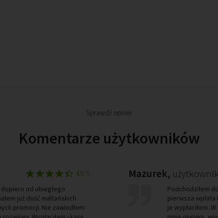
Sprawdź opinie
Komentarze użytkowników
Mazurek,
użytkowni
4.5
/5
h dopiero od ubiegłego
Podchodziłem do
ałem już dość maltańskich
pierwsza wpłata b
ych promocji. Nie zawiodłem
je wypłaciłem. W 
ę rozwijają. Wypłaciłem i kasę
mnie migiem, więc