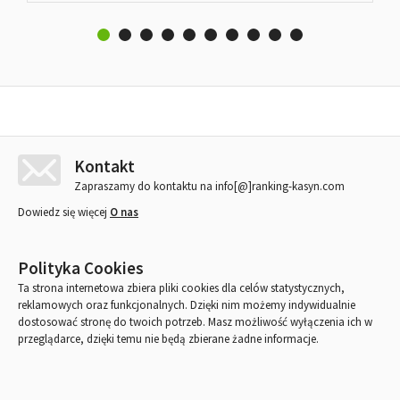
Kontakt
Zapraszamy do kontaktu na info[@]ranking-kasyn.com
Dowiedz się więcej
O nas
Polityka Cookies
Ta strona internetowa zbiera pliki cookies dla celów statystycznych,
reklamowych oraz funkcjonalnych. Dzięki nim możemy indywidualnie
dostosować stronę do twoich potrzeb. Masz możliwość wyłączenia ich w
przeglądarce, dzięki temu nie będą zbierane żadne informacje.