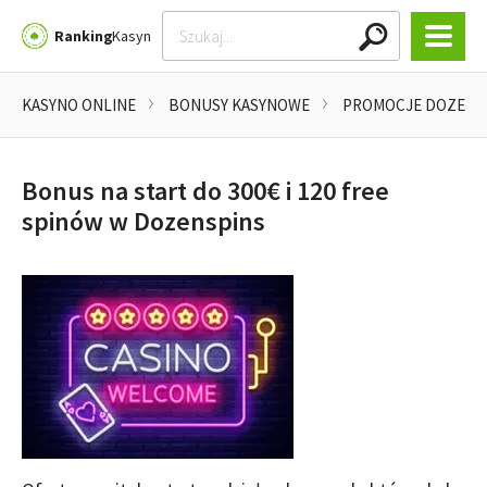
Ranking
Kasyn
✕
KASYNO ONLINE
BONUSY KASYNOWE
PROMOCJE DOZENS
Bonus na start do 300€ i 120 free
spinów w Dozenspins
ODBIERZ SPINY