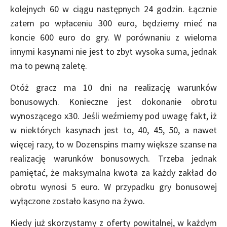
kolejnych 60 w ciągu następnych 24 godzin. Łącznie
zatem po wpłaceniu 300 euro, będziemy mieć na
koncie 600 euro do gry. W porównaniu z wieloma
innymi kasynami nie jest to zbyt wysoka suma, jednak
ma to pewną zaletę.
Otóż gracz ma 10 dni na realizację warunków
bonusowych. Konieczne jest dokonanie obrotu
wynoszącego x30. Jeśli weźmiemy pod uwagę fakt, iż
w niektórych kasynach jest to, 40, 45, 50, a nawet
więcej razy, to w Dozenspins mamy większe szanse na
realizację warunków bonusowych. Trzeba jednak
pamiętać, że maksymalna kwota za każdy zakład do
obrotu wynosi 5 euro. W przypadku gry bonusowej
wyłączone zostało kasyno na żywo.
Kiedy już skorzystamy z oferty powitalnej, w każdym