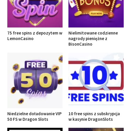
75 free spins z depozytem w
Nielimitowane codzienne
LemonCasino
nagrody pieniężne z
BisonCasino
Niedzielne doładowanie VIP
10 free spins z subskrypcja
50 FS w Dragon Slots
w kasynie DragonSlots