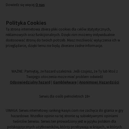
Dowiedz się więcej
O nas
Polityka Cookies
Ta strona internetowa zbiera pliki cookies dla celów statystycznych,
reklamowych oraz funkcjonalnych. Dzięki nim możemy indywidualnie
dostosować stronę do twoich potrzeb. Masz możliwość wyłączenia ich w
przeglądarce, dzięki temu nie będą zbierane żadne informacje.
WAŻNE: Pamiętaj, że hazard uzależnia. Jeśli czujesz, że Ty lub ktoś z
Twojego otoczenia może mieć problem odwiedź
Odpowiedzialny hazard
|
GambleAware
|
Anonimowi Hazardziści
Serwis dla osób pełnoletnich 18+
UWAGA: Serwis internetowy ranking-kasyn.com nie zachęca do grania w gry
hazardowe. Wszelkie opinie na tej stronie są subiektywnymi opiniami
twórców Serwisu. Serwis ten prowadzony jest w języku polskim dla
polskojęzycznych użytkowników, którzy przebywają w krajach, w których