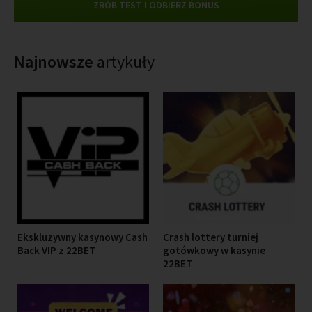
ZRÓB TEST I ODBIERZ BONUS
Najnowsze
artykuły
Ekskluzywny kasynowy Cash
Crash lottery turniej
Back VIP z 22BET
gotówkowy w kasynie
22BET