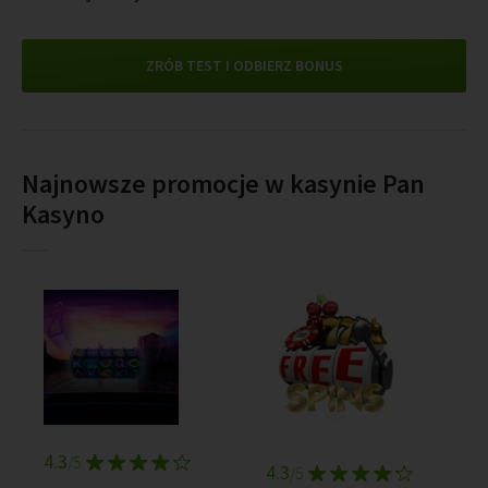
ZRÓB TEST I ODBIERZ BONUS
Najnowsze promocje w kasynie Pan
Kasyno
4.3
/5
4.3
/5