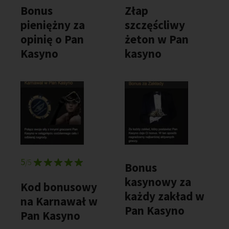
Bonus
Złap
pieniężny za
szczęścliwy
opinię o Pan
żeton w Pan
Kasyno
kasyno
5
/5
Bonus
kasynowy za
Kod bonusowy
każdy zakład w
na Karnawał w
Pan Kasyno
Pan Kasyno