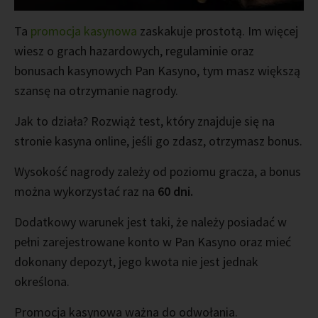
Ta
promocja kasynowa
zaskakuje prostotą. Im więcej
wiesz o grach hazardowych, regulaminie oraz
bonusach kasynowych Pan Kasyno, tym masz większą
szansę na otrzymanie nagrody.
Jak to działa? Rozwiąż test, który znajduje się na
stronie kasyna online, jeśli go zdasz, otrzymasz bonus.
Wysokość nagrody zależy od poziomu gracza, a bonus
można wykorzystać raz na
60 dni.
Dodatkowy warunek jest taki, że należy posiadać w
pełni zarejestrowane konto w Pan Kasyno oraz mieć
dokonany depozyt, jego kwota nie jest jednak
określona.
Promocja kasynowa ważna do odwołania.