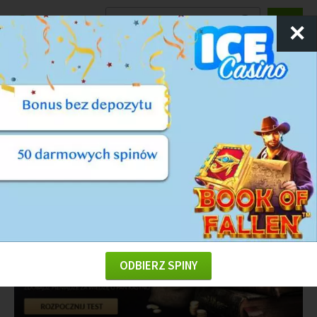
Ranking
Kasyn
✕
KASYNO ONLINE
BONUSY KASYNOWE
PROMOCJE PAN KAS
Bonus kasynowy za wiedzę w Pan
Kasyno
Znasz się na hazardzie online?
Odbierz bonus kasynowy!
ODBIERZ SPINY