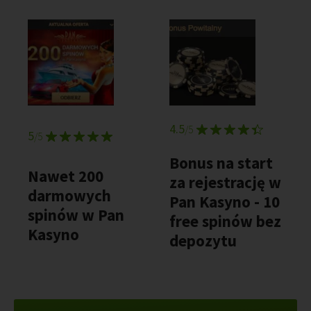
4.5
/5
5
/5
Bonus na start
Nawet 200
za rejestrację w
darmowych
Pan Kasyno - 10
spinów w Pan
free spinów bez
Kasyno
depozytu