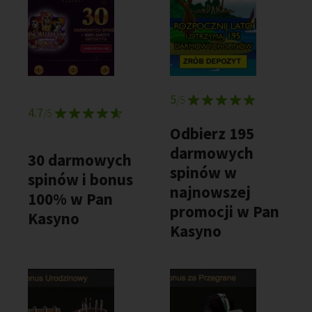
5
/5
4.7
/5
Odbierz 195
darmowych
30 darmowych
spinów w
spinów i bonus
najnowszej
100% w Pan
promocji w Pan
Kasyno
Kasyno