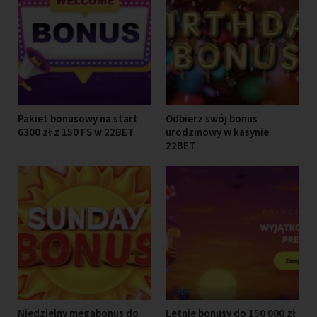
Pakiet bonusowy na start
Odbierz swój bonus
6300 zł z 150 FS w 22BET
urodzinowy w kasynie
22BET
Niedzielny megabonus do
Letnie bonusy do 150 000 zł