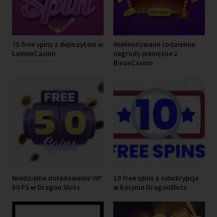
75 free spins z depozytem w
Nielimitowane codzienne
LemonCasino
nagrody pieniężne z
BisonCasino
Niedzielne doładowanie VIP
10 free spins z subskrypcja
50 FS w Dragon Slots
w kasynie DragonSlots