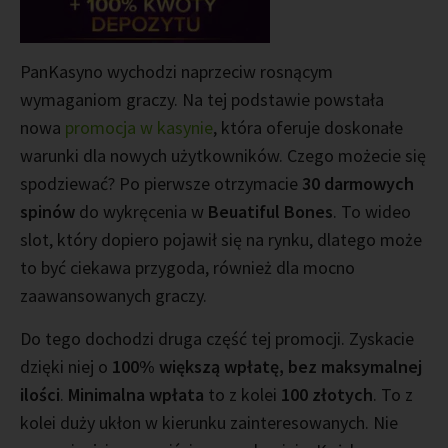
PanKasyno wychodzi naprzeciw rosnącym
wymaganiom graczy. Na tej podstawie powstała
nowa
promocja w kasynie
, która oferuje doskonałe
warunki dla nowych użytkowników. Czego możecie się
spodziewać? Po pierwsze otrzymacie
30 darmowych
spinów
do wykręcenia w
Beuatiful Bones
. To wideo
slot, który dopiero pojawił się na rynku, dlatego może
to być ciekawa przygoda, również dla mocno
zaawansowanych graczy.
Do tego dochodzi druga część tej promocji. Zyskacie
dzięki niej o
100% większą wpłatę, bez maksymalnej
ilości
.
Minimalna wpłata
to z kolei
100 złotych
. To z
kolei duży ukłon w kierunku zainteresowanych. Nie