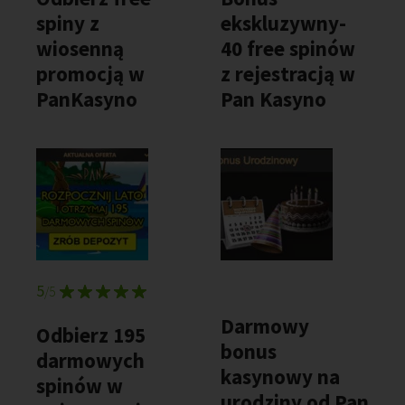
spiny z
ekskluzywny-
wiosenną
40 free spinów
promocją w
z rejestracją w
PanKasyno
Pan Kasyno
5
/5
Darmowy
Odbierz 195
bonus
darmowych
kasynowy na
spinów w
urodziny od Pan