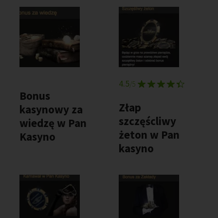
4.5
/5
Bonus
Złap
kasynowy za
szczęścliwy
wiedzę w Pan
żeton w Pan
Kasyno
kasyno