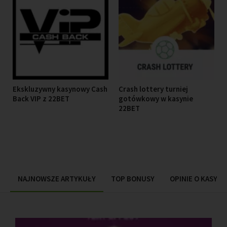
Ekskluzywny kasynowy Cash
Crash lottery turniej
Back VIP z 22BET
gotówkowy w kasynie
22BET
NAJNOWSZE ARTYKUŁY
TOP BONUSY
OPINIE O KASYN