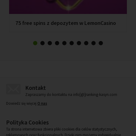
75 free spins z depozytem w LemonCasino
Kontakt
Zapraszamy do kontaktu na info[@]ranking-kasyn.com
Dowiedz się więcej
O nas
Polityka Cookies
Ta strona internetowa zbiera pliki cookies dla celów statystycznych,
reklamowych oraz funkcjonalnych. Dzięki nim możemy indywidualnie