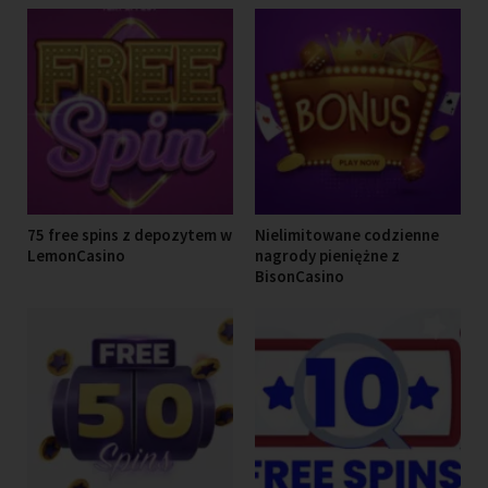
75 free spins z depozytem w
Nielimitowane codzienne
LemonCasino
nagrody pieniężne z
BisonCasino