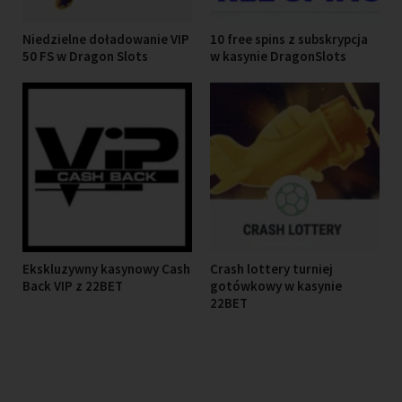
Niedzielne doładowanie VIP
10 free spins z subskrypcja
50 FS w Dragon Slots
w kasynie DragonSlots
Ekskluzywny kasynowy Cash
Crash lottery turniej
Back VIP z 22BET
gotówkowy w kasynie
22BET