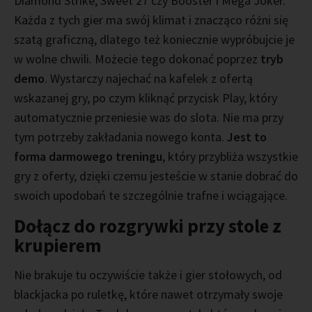
Diamond Strike, Sweet 27 czy Booster i Mega Joker.
Każda z tych gier ma swój klimat i znacząco różni się
szatą graficzną, dlatego też koniecznie wypróbujcie je
w wolne chwili. Możecie tego dokonać poprzez
tryb
demo
. Wystarczy najechać na kafelek z ofertą
wskazanej gry, po czym kliknąć przycisk Play, który
automatycznie przeniesie was do slota. Nie ma przy
tym potrzeby zakładania nowego konta.
Jest to
forma darmowego treningu
, który przybliża wszystkie
gry z oferty, dzięki czemu jesteście w stanie dobrać do
swoich upodobań te szczególnie trafne i wciągające.
Dołącz do rozgrywki przy stole z
krupierem
Nie brakuje tu oczywiście także i gier stołowych, od
blackjacka po ruletkę, które nawet otrzymały swoje