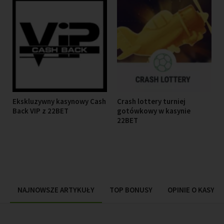
Ekskluzywny kasynowy Cash
Crash lottery turniej
Back VIP z 22BET
gotówkowy w kasynie
22BET
NAJNOWSZE ARTYKUŁY
TOP BONUSY
OPINIE O KASYN