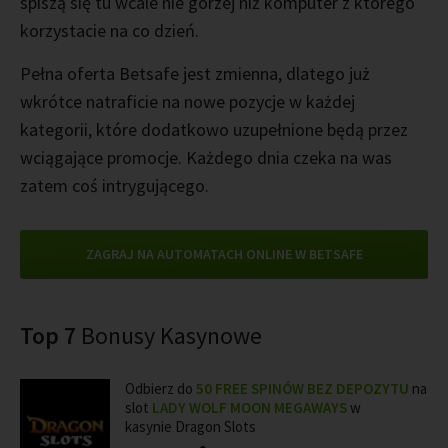
spiszą się tu wcale nie gorzej niż komputer z którego
korzystacie na co dzień.
Pełna oferta Betsafe jest zmienna, dlatego już
wkrótce natraficie na nowe pozycje w każdej
kategorii, które dodatkowo uzupełnione będą przez
wciągające promocje. Każdego dnia czeka na was
zatem coś intrygującego.
ZAGRAJ NA AUTOMATACH ONLINE W BETSAFE
Top 7
Bonusy Kasynowe
Odbierz do
50 FREE SPINÓW BEZ DEPOZYTU
na
slot
LADY WOLF MOON MEGAWAYS
w
kasynie Dragon Slots