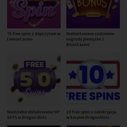
75 free spins z depozytem w
Nielimitowane codzienne
LemonCasino
nagrody pieniężne z
BisonCasino
Niedzielne doładowanie VIP
10 free spins z subskrypcja
50 FS w Dragon Slots
w kasynie DragonSlots