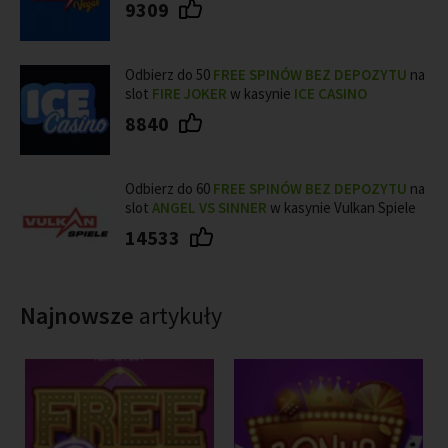
9309
Odbierz do 50
FREE SPINÓW BEZ DEPOZYTU
na
slot
FIRE JOKER
w kasynie
ICE CASINO
8840
Odbierz do 60
FREE SPINÓW BEZ DEPOZYTU
na
slot
ANGEL VS SINNER
w kasynie Vulkan Spiele
14533
Najnowsze
artykuły