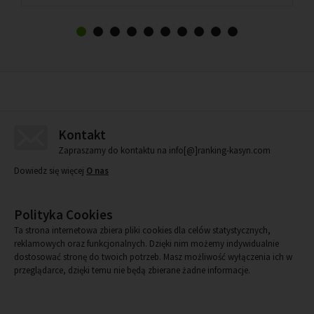
Kontakt
Zapraszamy do kontaktu na info[@]ranking-kasyn.com
Dowiedz się więcej
O nas
Polityka Cookies
Ta strona internetowa zbiera pliki cookies dla celów statystycznych,
reklamowych oraz funkcjonalnych. Dzięki nim możemy indywidualnie
dostosować stronę do twoich potrzeb. Masz możliwość wyłączenia ich w
przeglądarce, dzięki temu nie będą zbierane żadne informacje.