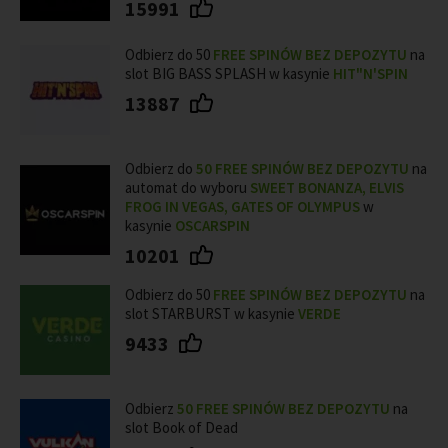
15991
Odbierz do 50
FREE SPINÓW BEZ DEPOZYTU
na
slot BIG BASS SPLASH w kasynie
HIT"N'SPIN
13887
Odbierz do
50
FREE SPINÓW BEZ DEPOZYTU
na
automat do wyboru
SWEET BONANZA, ELVIS
FROG IN VEGAS, GATES OF OLYMPUS
w
kasynie
OSCARSPIN
10201
Odbierz do 50
FREE SPINÓW BEZ DEPOZYTU
na
slot STARBURST w kasynie
VERDE
9433
Odbierz
50 FREE SPINÓW BEZ DEPOZYTU
na
slot Book of Dead