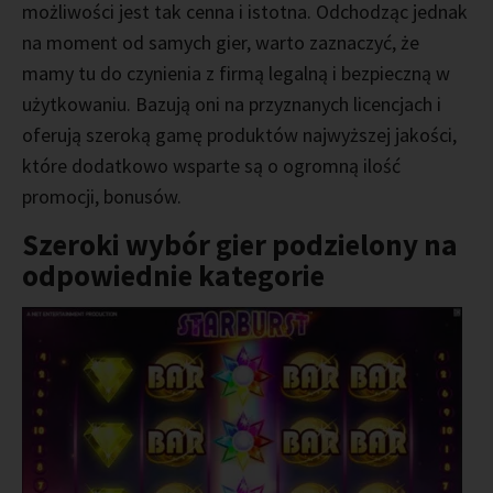
możliwości jest tak cenna i istotna. Odchodząc jednak
na moment od samych gier, warto zaznaczyć, że
mamy tu do czynienia z firmą legalną i bezpieczną w
użytkowaniu. Bazują oni na przyznanych licencjach i
oferują szeroką gamę produktów najwyższej jakości,
które dodatkowo wsparte są o ogromną ilość
promocji, bonusów.
Szeroki wybór gier podzielony na
odpowiednie kategorie