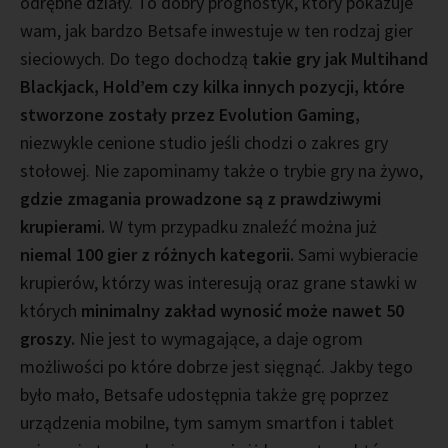
odrębne działy. To dobry prognostyk, który pokazuje
wam, jak bardzo Betsafe inwestuje w ten rodzaj gier
sieciowych. Do tego dochodzą
takie gry jak Multihand
Blackjack, Hold’em czy kilka innych pozycji, które
stworzone zostały przez Evolution Gaming,
niezwykle cenione studio jeśli chodzi o zakres gry
stołowej. Nie zapominamy także o trybie gry na żywo,
gdzie zmagania prowadzone są z prawdziwymi
krupierami.
W tym przypadku znaleźć można już
niemal 100 gier z różnych kategorii.
Sami wybieracie
krupierów, którzy was interesują oraz grane stawki w
których
minimalny zakład wynosić może nawet 50
groszy.
Nie jest to wymagające, a daje ogrom
możliwości po które dobrze jest sięgnąć. Jakby tego
było mało, Betsafe udostępnia także grę poprzez
urządzenia mobilne, tym samym smartfon i tablet