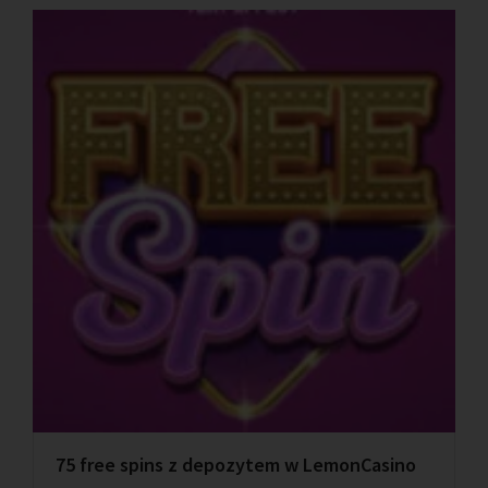
75 free spins z depozytem w LemonCasino