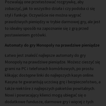
Pozwalają one przetestować rozgrywkę, aby
zobaczyć, jak to wszystko działa i czy podoba ci się
styl i funkcje. Oczywiście nie można wygrać
prawdziwych pieniędzy w trybie darmowej gry, ale jest
to idealny sposób na zapoznanie się z grą przed
postawieniem gotówki.
Automaty do gry Monopoly na prawdziwe pieniądze
Łatwo jest znaleźć najlepsze automaty do gry
Monopoly na prawdziwe pieniądze. Możesz cieszyć się
grami na PC i telefonach komórkowych, po prostu
klikając dostępne linki do najlepszych kasyn online.
Kasyna te gwarantują uczciwą grę i bezpieczeństwo, a
także niektóre z najlepszych pakietów powitalnych.
Nowi i powracający klienci mogą ubiegać się o
dodatkowe fundusze, darmowe gry i więcej z tych