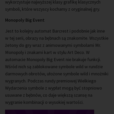
wykorzystuje najwyższej klasy grafikę klasycznych
symboli, które wszyscy kochamy z oryginalnej gry.
Monopoly Big Event
Jest to kolejny automat Barcrest i podobnie jak inne
w tej serii, obrazy na bębnach są znakomite. Wszystkie
żetony do gry wraz z animowanymi symbolami Mr.
Monopoly i znakami kart w stylu Art Deco. W
automacie Monopoly Big Event nie brakuje funkcji.
Wśród nich są zablokowane symbole wild w rundzie
darmowych obrotów, ułożone symbole wild i mnożniki
wygranych. Podczas rundy premiowej Wielkiego
Wydarzenia symbole z wypłat mogą być stopniowo
usuwane z bębnów, co daje większą szansę na
wygranie kombinacji o wysokiej wartości.