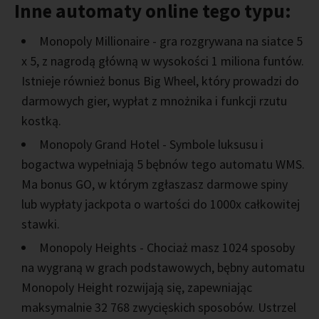
Inne automaty online tego typu:
Monopoly Millionaire - gra rozgrywana na siatce 5
x 5, z nagrodą główną w wysokości 1 miliona funtów.
Istnieje również bonus Big Wheel, który prowadzi do
darmowych gier, wypłat z mnożnika i funkcji rzutu
kostką.
Monopoly Grand Hotel - Symbole luksusu i
bogactwa wypełniają 5 bębnów tego automatu WMS.
Ma bonus GO, w którym zgłaszasz darmowe spiny
lub wypłaty jackpota o wartości do 1000x całkowitej
stawki.
Monopoly Heights - Chociaż masz 1024 sposoby
na wygraną w grach podstawowych, bębny automatu
Monopoly Height rozwijają się, zapewniając
maksymalnie 32 768 zwycięskich sposobów. Ustrzel