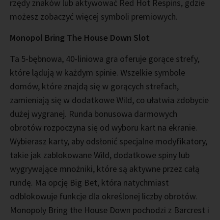
rzędy znaków lub aktywować Red Hot Respins, gdzie
możesz zobaczyć więcej symboli premiowych.
Monopol Bring The House Down Slot
Ta 5-bębnowa, 40-liniowa gra oferuje gorące strefy,
które lądują w każdym spinie. Wszelkie symbole
domów, które znajdą się w gorących strefach,
zamieniają się w dodatkowe Wild, co ułatwia zdobycie
dużej wygranej. Runda bonusowa darmowych
obrotów rozpoczyna się od wyboru kart na ekranie.
Wybierasz karty, aby odsłonić specjalne modyfikatory,
takie jak zablokowane Wild, dodatkowe spiny lub
wygrywające mnożniki, które są aktywne przez całą
rundę. Ma opcję Big Bet, która natychmiast
odblokowuje funkcje dla określonej liczby obrotów.
Monopoly Bring the House Down pochodzi z Barcrest i