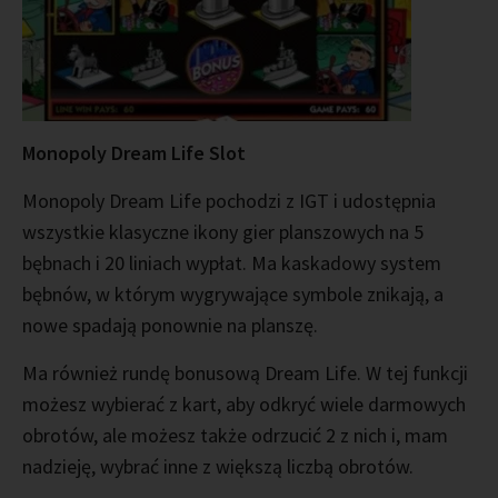
Monopoly Dream Life Slot
Monopoly Dream Life pochodzi z IGT i udostępnia
wszystkie klasyczne ikony gier planszowych na 5
bębnach i 20 liniach wypłat. Ma kaskadowy system
bębnów, w którym wygrywające symbole znikają, a
nowe spadają ponownie na planszę.
Ma również rundę bonusową Dream Life. W tej funkcji
możesz wybierać z kart, aby odkryć wiele darmowych
obrotów, ale możesz także odrzucić 2 z nich i, mam
nadzieję, wybrać inne z większą liczbą obrotów.