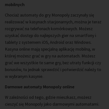
mobilnych
Chociaż automaty do gry Monopoly zaczynały się
realizować w kasynach stacjonarnych, można je teraz
rozgrywać na telefonach komórkowych. Możesz
uzyskać dostęp do najlepszych gier na smartfony i
tablety z systemem iOS, Android oraz Windows.
Kasyna online mają specjalną aplikację mobilną, w
której możesz grać w gry na automatach. Możesz
grać we wszystkie te same gry, bez utraty funkcji czy
bonusów, tu jednak sprawdzić i potwierdzić należy to
w wybranym kasynie.
Darmowe automaty Monopoly online
W zależności od tego, gdzie mieszkasz, możesz
cieszyć się Monopoly jako darmowymi automatami.