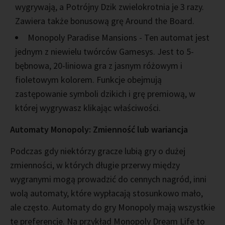
wygrywają, a Potrójny Dzik zwielokrotnia je 3 razy.
Zawiera także bonusową grę Around the Board.
Monopoly Paradise Mansions - Ten automat jest
jednym z niewielu twórców Gamesys. Jest to 5-
bębnowa, 20-liniowa gra z jasnym różowym i
fioletowym kolorem. Funkcje obejmują
zastępowanie symboli dzikich i grę premiową, w
której wygrywasz klikając właściwości.
Automaty Monopoly: Zmienność lub wariancja
Podczas gdy niektórzy gracze lubią gry o dużej
zmienności, w których długie przerwy między
wygranymi mogą prowadzić do cennych nagród, inni
wolą automaty, które wypłacają stosunkowo mało,
ale często. Automaty do gry Monopoly mają wszystkie
te preferencje. Na przykład Monopoly Dream Life to