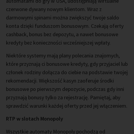
automatami do gry w USA, udostępniają wirtualne
czerwone dywany nowym klientom. Wraz z
darmowymi spinami można zwiększyć twoje saldo
konta dzięki funduszom bonusowym. Czekają oferty
cashback, bonus bez depozytu, a nawet bonusowe
kredyty bez konieczności wcześniejszej wpłaty.
Niektóre systemy mają plany polecania znajomych,
które przyznają ci bonusowe kredyty, gdy przyjaciel lub
członek rodziny dołącza do ciebie na podstawie twojej
rekomendacji. Większość kasyn zaoferuje środki
bonusowe po pierwszym depozycie, podczas gdy inni
przyznają bonusy tylko za rejestrację. Pamiętaj, aby
sprawdzić warunki każdej oferty przed jej włączeniem.
RTP w slotach Monopoly
Wszystkie automaty Monopoly pochodzą od