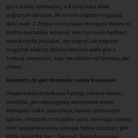
gra o niskiej zmienności, w której masz wiele
wygranych obrotów, ale średnie wypłaty mogą być
dość małe. Z drugiej strony Super Monopoly Money to
bardzo niestabilny automat, więc być może będziesz
musiał chwilę poczekać, aby wygrać, ale nagrody
mogą być większe. Między nimi jest wiele gier o
średniej zmienności, więc niezależnie od formatu, jaki
chcesz…
Automaty do gier Monopoly i rundy bonusowe
Prawie każda dodatkowa funkcja, o której możesz
pomyśleć, jest objęta gamą automatów online
Monopoly. Dzikie substytucje, bonusy darmowych
spinów i mnożniki to wspólne cechy, ale mogą również
mieć specjalne bonusy, takie jak bębny Colossal z gier
WMS i opcje Big Bet z Barcrest. Rundy bonusowe,