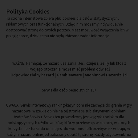
Polityka Cookies
Ta strona internetowa zbiera pliki cookies dla celów statystycznych,
reklamowych oraz funkcjonalnych. Dzięki nim możemy indywidualnie
dostosować stronę do twoich potrzeb. Masz możliwość wyłączenia ich w
przeglądarce, dzięki temu nie będą zbierane żadne informacje.
WAŻNE: Pamiętaj, że hazard uzależnia. Jeśli czujesz, że Ty lub ktoś z
Twojego otoczenia może mieć problem odwiedź
Odpowiedzialny hazard
|
GambleAware
|
Anonimowi Hazardziści
Serwis dla osób pełnoletnich 18+
UWAGA: Serwis internetowy ranking-kasyn.com nie zachęca do grania w gry
hazardowe. Wszelkie opinie na tej stronie są subiektywnymi opiniami
twórców Serwisu. Serwis ten prowadzony jest w języku polskim dla
polskojęzycznych użytkowników, którzy przebywają w krajach, w których
korzystanie z hazardu online jest dozwolone. Jeśli przebywasz w kraju, w
którym hazard online jest zakazany opuść tę stronę. Każdy użytkownik ma