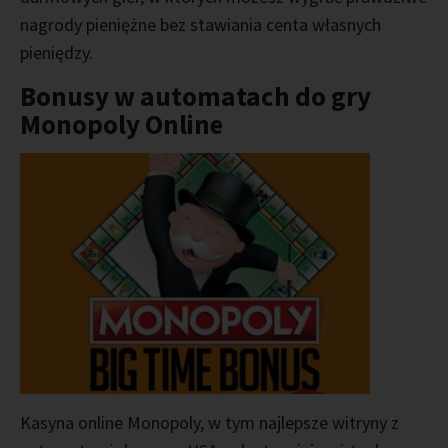
nagrody pieniężne bez stawiania centa własnych
pieniędzy.
Bonusy w automatach do gry
Monopoly Online
Kasyna online Monopoly, w tym najlepsze witryny z