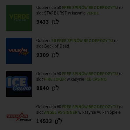
Odbierz do 50
FREE SPINÓW BEZ DEPOZYTU
na
slot STARBURST w kasynie
VERDE
9433
Odbierz
50 FREE SPINÓW BEZ DEPOZYTU
na
slot Book of Dead
9309
Odbierz do 50
FREE SPINÓW BEZ DEPOZYTU
na
slot
FIRE JOKER
w kasynie
ICE CASINO
8840
Odbierz do 60
FREE SPINÓW BEZ DEPOZYTU
na
slot
ANGEL VS SINNER
w kasynie Vulkan Spiele
14533