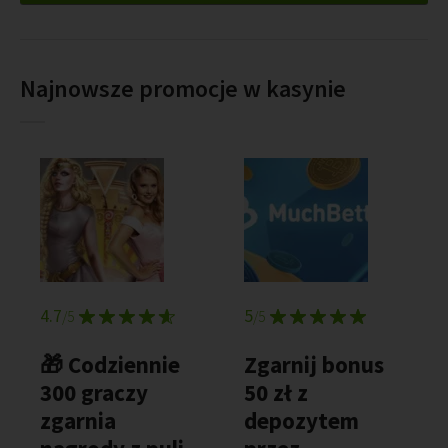
Najnowsze promocje w kasynie
4.7
5
/5
/5
🎁 Codziennie
Zgarnij bonus
300 graczy
50 zł z
zgarnia
depozytem