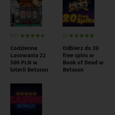
4.7
5
/5
/5
Codzienne
Odbierz do 20
Losowania 22
free spins w
500 PLN w
Book of Dead w
loterii Betsson
Betsson