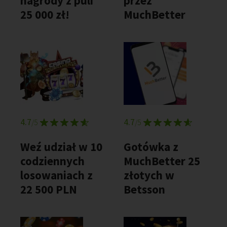
nagrody z puli
przez
25 000 zł!
MuchBetter
4.7
4.7
/5
/5
Weź udział w 10
Gotówka z
codziennych
MuchBetter 25
losowaniach z
złotych w
22 500 PLN
Betsson