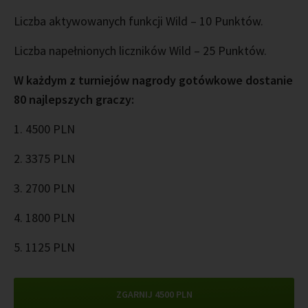
Liczba aktywowanych funkcji Wild – 10 Punktów.
Liczba napełnionych liczników Wild – 25 Punktów.
W każdym z turniejów nagrody gotówkowe dostanie
80 najlepszych graczy:
1. 4500 PLN
2. 3375 PLN
3. 2700 PLN
4. 1800 PLN
5. 1125 PLN
ZGARNIJ 4500 PLN